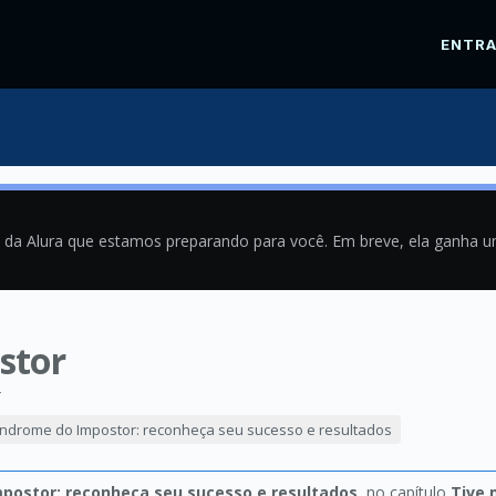
ENTR
a da Alura que estamos preparando para você. Em breve, ela ganha 
stor
4
índrome do Impostor: reconheça seu sucesso e resultados
postor: reconheça seu sucesso e resultados
, no capítulo
Tive 