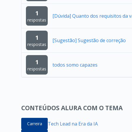
1
[Dúvida] Quanto dos requisitos da 
respostas
1
[Sugestão] Sugestão de correção
respostas
1
todos somo capazes
respostas
CONTEÚDOS ALURA COM O TEMA
Tech Lead na Era da IA
Carreira