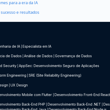
mes para a era da IA
 sucesso e resultados
nharia de IA
Especialista em IA
|
cia de Dados
Análise de Dados
Governança de Dados
|
|
d Security
AppSec: Desenvolvimento Seguro de Aplicações
|
form Engineering
SRE (Site Reliability Engineering)
|
esign
UX Design
|
nvolvimento Mobile com Flutter
Desenvolvimento Front-End Reac
|
envolvimento Back-End PHP
Desenvolvimento Back-End .NET
Des
|
|
envolvimento Back-End Java
Desenvolvimento Back-End Node.js
|