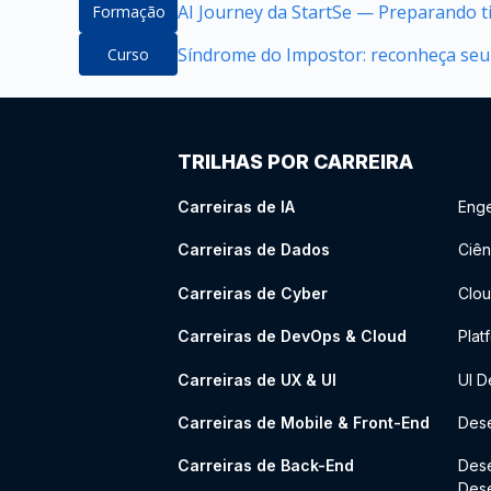
AI Journey da StartSe — Preparando ti
Formação
Síndrome do Impostor: reconheça seu
Curso
TRILHAS POR CARREIRA
Carreiras de IA
Enge
Carreiras de Dados
Ciên
Carreiras de Cyber
Clou
Carreiras de DevOps & Cloud
Plat
Carreiras de UX & UI
UI D
Carreiras de Mobile & Front-End
Dese
Carreiras de Back-End
Des
Des