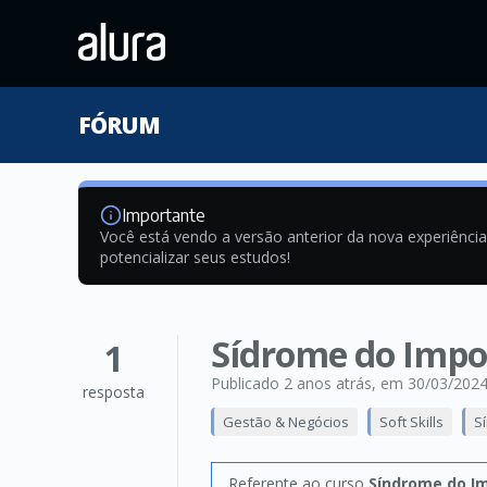
FÓRUM
Importante
Você está vendo a versão anterior da nova experiênci
potencializar seus estudos!
Sídrome do Impo
1
Publicado 2 anos atrás
, em 30/03/202
resposta
Gestão & Negócios
Soft Skills
S
Referente ao curso
Síndrome do Im