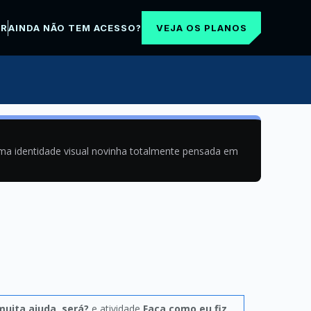
VEJA OS PLANOS
AR
AINDA NÃO TEM ACESSO?
uma identidade visual novinha totalmente pensada em
muita ajuda, será?
e atividade
Faça como eu fiz