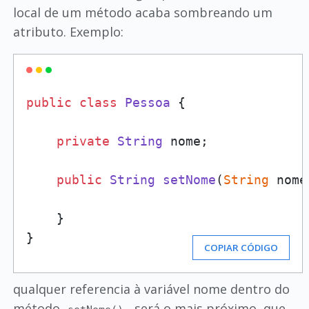
local de um método acaba sombreando um
atributo. Exemplo:
public
class
Pessoa
 {

private
String
 nome;

public
String
setNome
(
String
 nome
    }

}
COPIAR CÓDIGO
qualquer referencia à variável nome dentro do
método
, será o mais próximo, que