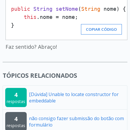
public
String
setNome
(
String
 nome
) {

this
.
nome
 = nome;    

}
COPIAR CÓDIGO
Faz sentido? Abraço!
TÓPICOS RELACIONADOS
4
[Dúvida] Unable to locate constructor for
embeddable
respostas
4
não consigo fazer submissão do botão com
formulário
respostas