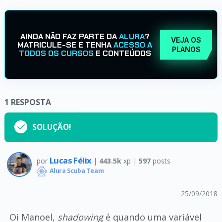
AINDA NÃO FAZ PARTE DA
ALURA
?
VEJA OS
MATRICULE-SE E TENHA
ACESSO A
PLANOS
TODOS OS CURSOS
E CONTEÚDOS
1
RESPOSTA
SOLUÇÃO!
Lucas Félix
por
|
443.5k
xp |
597
posts
Alura Scuba Team
25/09/2018
Oi Manoel,
shadowing
é quando uma variável