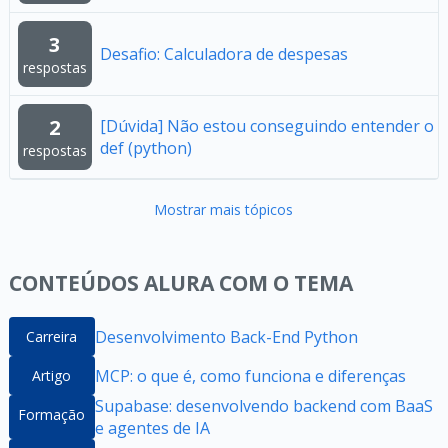
3
Desafio: Calculadora de despesas
respostas
2
[Dúvida] Não estou conseguindo entender o
def (python)
respostas
Mostrar mais tópicos
CONTEÚDOS ALURA COM O TEMA
Desenvolvimento Back-End Python
Carreira
MCP: o que é, como funciona e diferenças
Artigo
Supabase: desenvolvendo backend com BaaS
Formação
e agentes de IA