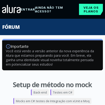
AINDA NÃO TEM
VEJA OS
ENTRAR
ACESSO?
PLANOS
FÓRUM
Importante
Você está vendo a versão anterior da nova experiência da
Alura que estamos preparando para você. Em breve, ela
ganha uma identidade visual novinha totalmente pensada
em potencializar seus estudos!
Setup de método no mock
Back-end
Testes em C#
Mocks em C#: testes de Integração com xUnit e Moq