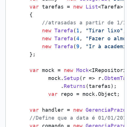
var
 tarefas = 
new
List
<Tarefa>

      {

//atrasadas a partir de 1/1
new
Tarefa
(
1
, 
"Tirar lixo"
,
new
Tarefa
(
4
, 
"Fazer o almo
new
Tarefa
(
9
, 
"Ir à academi
      };

var
 mock = 
new
Mock
<IRepositori
            mock.
Setup
(r => r.
ObtemTa
                .
Returns
(tarefas);

var
 repo = mock.Object;

var
 handler = 
new
GerenciaPrazo
//Define que a data é 01/01/201
var
 comando = 
new
GerenciaPrazo