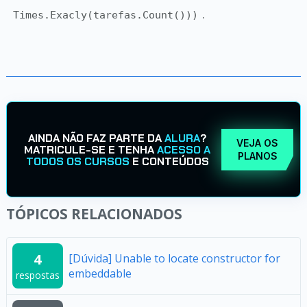
.
Times.Exacly(tarefas.Count()))
AINDA NÃO FAZ PARTE DA
ALURA
?
VEJA OS
MATRICULE-SE E TENHA
ACESSO A
PLANOS
TODOS OS CURSOS
E CONTEÚDOS
TÓPICOS RELACIONADOS
4
[Dúvida] Unable to locate constructor for
embeddable
respostas