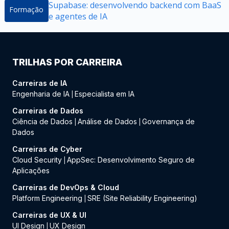
Supabase: desenvolvendo backend com BaaS
Formação
e agentes de IA
TRILHAS POR CARREIRA
Carreiras de IA
Engenharia de IA
Especialista em IA
|
Carreiras de Dados
Ciência de Dados
Análise de Dados
Governança de
|
|
Dados
Carreiras de Cyber
Cloud Security
AppSec: Desenvolvimento Seguro de
|
Aplicações
Carreiras de DevOps & Cloud
Platform Engineering
SRE (Site Reliability Engineering)
|
Carreiras de UX & UI
UI Design
UX Design
|