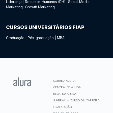
Liderança
Recursos Humanos (RH)
Social Media
|
|
Marketing
Growth Marketing
|
CURSOS UNIVERSITÁRIOS FIAP
Graduação
|
Pós-graduação
|
MBA
SOBRE A ALURA
CENTRAL DE AJUDA
BLOG DA ALURA
SUGIRA UM CURSO OU CARREIRA
GRADUAÇÃO