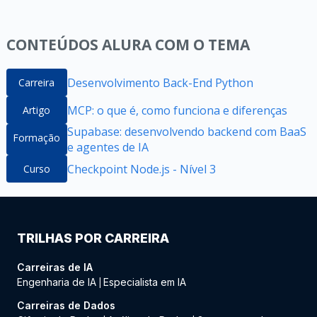
CONTEÚDOS ALURA COM O TEMA
Desenvolvimento Back-End Python
Carreira
MCP: o que é, como funciona e diferenças
Artigo
Supabase: desenvolvendo backend com BaaS
Formação
e agentes de IA
Checkpoint Node.js - Nível 3
Curso
TRILHAS POR CARREIRA
Carreiras de IA
Engenharia de IA
Especialista em IA
|
Carreiras de Dados