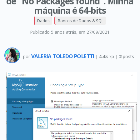
de "No Packages found". Minha
máquina é 64-bits
Dados
Bancos de Dados & SQL
Publicado 5 anos atrás
, em 27/09/2021
VALERIA TOLEDO POLETTI
por
|
4.4k
xp |
2
posts