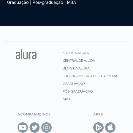
Graduação
|
Pós-graduação
|
MBA
SOBRE A ALURA
CENTRAL DE AJUDA
BLOG DA ALURA
SUGIRA UM CURSO OU CARREIRA
GRADUAÇÃO
PÓS-GRADUAÇÃO
MBA
ACOMPANHE-NOS
APPS