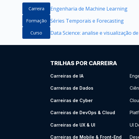
Engenharia de Machine Learning
Carreira
Séries Temporais e Forecasting
Formação
Data Science: analise e visualização d
Curso
TRILHAS POR CARREIRA
Carreiras de IA
Enge
Carreiras de Dados
Ciên
Carreiras de Cyber
Clou
Carreiras de DevOps & Cloud
Plat
Carreiras de UX & UI
UI D
Carreiras de Mobile & Front-End
Dese