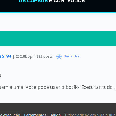
OS CURSOS
E CONTEÚDOS
 Silva
|
252.8k
xp |
295
posts
Instrutor
!
 uam a uma. Voce pode usar o botão 'Executar tudo'