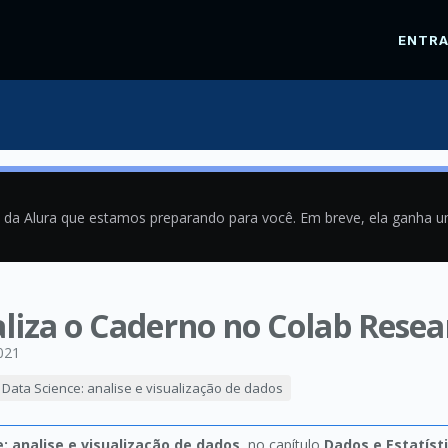
ENTR
a da Alura que estamos preparando para você. Em breve, ela ganha 
liza o Caderno no Colab Resea
021
Data Science: analise e visualização de dados
: analise e visualização de dados
, no capítulo
Dados e Estatíst