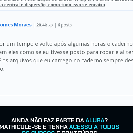
a central e dispersão, como tudo isso se encaixa
 Gomes Moraes
|
20.4k
xp |
6
posts
or um tempo e volto após algumas horas o caderno 
tem eles como se eu tivesse posto para rodar e ai 
 E os arquivos que eu carrego no caderno sempre 
o.
AINDA NÃO FAZ PARTE DA
ALURA
?
MATRICULE-SE E TENHA
ACESSO A TODOS