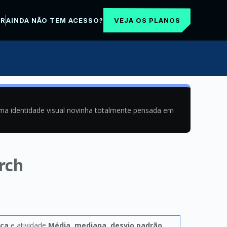
VEJA OS PLANOS
AR
AINDA NÃO TEM ACESSO?
uma identidade visual novinha totalmente pensada em
rch
ica
e atividade
Média, mediana, desvio padrão,