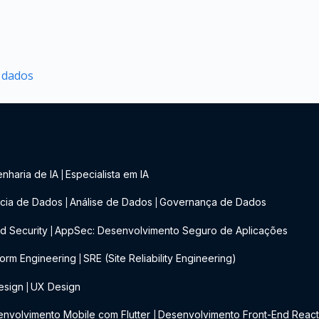
e dados
nharia de IA
Especialista em IA
|
cia de Dados
Análise de Dados
Governança de Dados
|
|
d Security
AppSec: Desenvolvimento Seguro de Aplicações
|
form Engineering
SRE (Site Reliability Engineering)
|
esign
UX Design
|
nvolvimento Mobile com Flutter
Desenvolvimento Front-End Reac
|