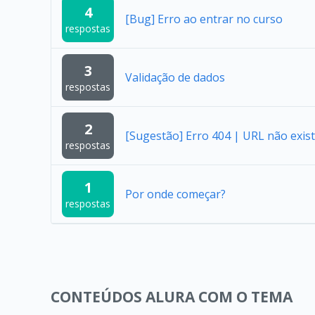
4
[Bug] Erro ao entrar no curso
respostas
3
Validação de dados
respostas
2
[Sugestão] Erro 404 | URL não exist
respostas
1
Por onde começar?
respostas
CONTEÚDOS ALURA COM O TEMA