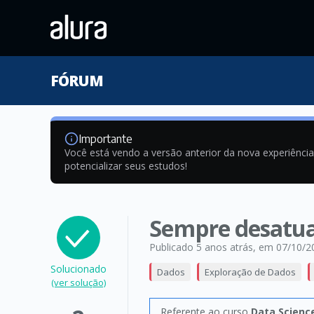
FÓRUM
Importante
Você está vendo a versão anterior da nova experiênci
potencializar seus estudos!
Sempre desatua
Publicado 5 anos atrás
, em 07/10/2
Solucionado
Dados
Exploração de Dados
(ver solução)
Referente ao curso
Data Science