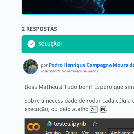
2
RESPOSTAS
SOLUÇÃO!
Pedro Henrique Campagna Moura da
por
Instrutor de Governança de dados
Boas Matheus! Tudo bem? Espero que sim
Sobre a necessidade de rodar cada célula
execução, ou pelo atalho
+
.
Ctlr
F9