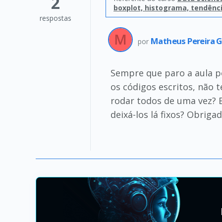
2
boxplot, histograma, tendênci
respostas
Matheus Pereira
por
Sempre que paro a aula p
os códigos escritos, não 
rodar todos de uma vez?
deixá-los lá fixos? Obrigad