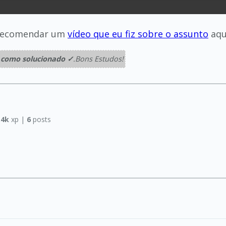
u recomendar um
vídeo que eu fiz sobre o assunto
aqu
 como solucionado ✓
.Bons Estudos!
.4k
xp |
6
posts