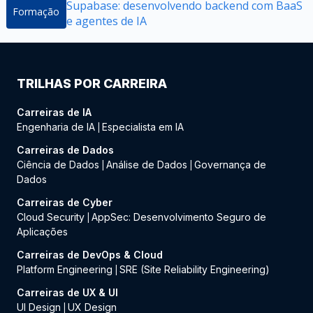
Supabase: desenvolvendo backend com BaaS
Formação
e agentes de IA
TRILHAS POR CARREIRA
Carreiras de IA
Engenharia de IA
Especialista em IA
|
Carreiras de Dados
Ciência de Dados
Análise de Dados
Governança de
|
|
Dados
Carreiras de Cyber
Cloud Security
AppSec: Desenvolvimento Seguro de
|
Aplicações
Carreiras de DevOps & Cloud
Platform Engineering
SRE (Site Reliability Engineering)
|
Carreiras de UX & UI
UI Design
UX Design
|