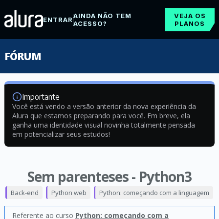
AINDA NÃO TEM
VEJA OS
ENTRAR
ACESSO?
PLANOS
FÓRUM
Importante
Você está vendo a versão anterior da nova experiência da
Alura que estamos preparando para você. Em breve, ela
ganha uma identidade visual novinha totalmente pensada
em potencializar seus estudos!
Sem parenteses - Python3
Back-end
Python web
Python: começando com a linguagem
Referente ao curso
Python: começando com a