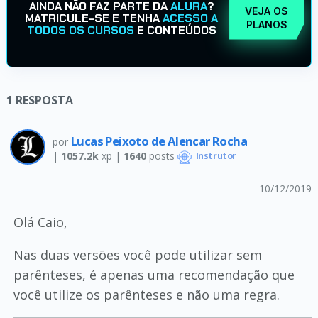
AINDA NÃO FAZ PARTE DA
ALURA
?
VEJA OS
MATRICULE-SE E TENHA
ACESSO A
PLANOS
TODOS OS CURSOS
E CONTEÚDOS
1
RESPOSTA
Lucas Peixoto de Alencar Rocha
por
|
1057.2k
xp |
1640
posts
Instrutor
10/12/2019
Olá Caio,
Nas duas versões você pode utilizar sem
parênteses, é apenas uma recomendação que
você utilize os parênteses e não uma regra.