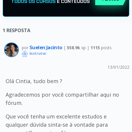
TODOS OS CURSOS
E CONTEÚDOS
1
RESPOSTA
Suelen Jacinto
por
|
558.9k
xp |
1115
posts
Instrutor
13/01/2022
Olá Cintia, tudo bem ?
Agradecemos por você compartilhar aqui no
fórum.
Que você tenha um excelente estudos e
qualquer dúvida sinta-se à vontade para