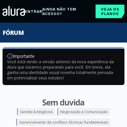
AINDA NÃO TEM
VEJA OS
ENTRAR
ACESSO?
PLANOS
FÓRUM
Importante
Você está vendo a versão anterior da nova experiência da
Alura que estamos preparando para você. Em breve, ela
ganha uma identidade visual novinha totalmente pensada
em potencializar seus estudos!
Sem duvida
Gestão & Negócios
Negociação e Comunicação
Gerenciamento de conflitos: técnicas fundamentais