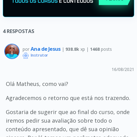
TODOS OS CURSOS
E CONTEÚDOS
4
RESPOSTAS
Ana de Jesus
por
|
938.8k
xp |
1468
posts
Instrutor
16/08/2021
Olá Matheus, como vai?
Agradecemos o retorno que está nos trazendo.
Gostaria de sugerir que ao final do curso, onde
iremos pedir sua avaliação sobre todo o
conteúdo apresentado, que dê sua opinião