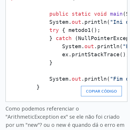
public
static
void
main
(
S
            System.
out
.println(
"Ini d
try
 { metodo1();

            } 
catch
 (NullPointerExcep
                System.
out
.println(
"E
                ex.printStackTrace();

            }

            System.
out
.println(
"Fim d
        }
COPIAR CÓDIGO
Como podemos referenciar o
"ArithmeticException ex" se ele não foi criado
por um "new"? ou o new é quando dá o erro em