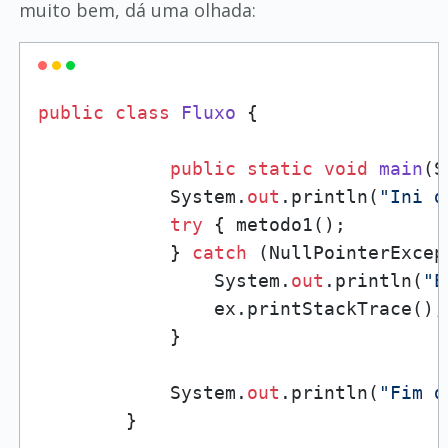
muito bem, dá uma olhada:
public
class
Fluxo
 {

public
static
void
main
(
S
            System.
out
.println(
"Ini d
try
 { metodo1();

            } 
catch
 (NullPointerExcep
                System.
out
.println(
"E
                ex.printStackTrace();

            }

            System.
out
.println(
"Fim d
        }
