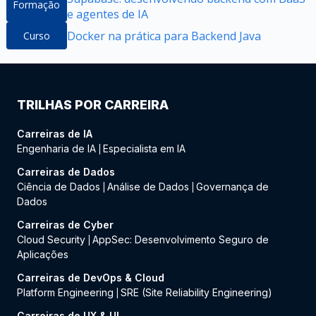
Formação
e agentes de IA
Docker na prática para Backend Java
Curso
TRILHAS POR CARREIRA
Carreiras de IA
Engenharia de IA
Especialista em IA
|
Carreiras de Dados
Ciência de Dados
Análise de Dados
Governança de
|
|
Dados
Carreiras de Cyber
Cloud Security
AppSec: Desenvolvimento Seguro de
|
Aplicações
Carreiras de DevOps & Cloud
Platform Engineering
SRE (Site Reliability Engineering)
|
Carreiras de UX & UI