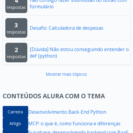
4
não consigo fazer submissão do botão com
formulário
respostas
3
Desafio: Calculadora de despesas
respostas
2
[Dúvida] Não estou conseguindo entender o
def (python)
respostas
Mostrar mais tópicos
CONTEÚDOS ALURA COM O TEMA
Desenvolvimento Back-End Python
Carreira
MCP: o que é, como funciona e diferenças
Artigo
Supabase: desenvolvendo backend com BaaS