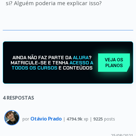
si? Alguém poderia me explicar isso?
AINDA NÃO FAZ PARTE DA
ALURA
?
VEJA OS
MATRICULE-SE E TENHA
ACESSO A
PLANOS
TODOS OS CURSOS
E CONTEÚDOS
4
RESPOSTAS
Otávio Prado
por
|
4794.9k
xp |
9225
posts
25/08/2021