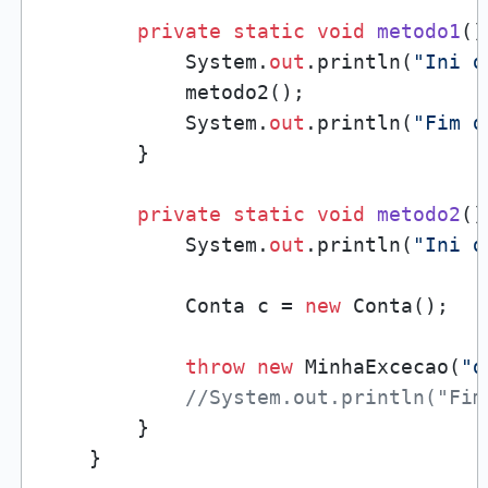
private
static
void
metodo1
()
            System.
out
.println(
"Ini d
            metodo2();

            System.
out
.println(
"Fim d
        }

private
static
void
metodo2
()
            System.
out
.println(
"Ini d
            Conta c = 
new
 Conta();

throw
new
 MinhaExcecao(
"d
//System.out.println("Fim
        }

    }
