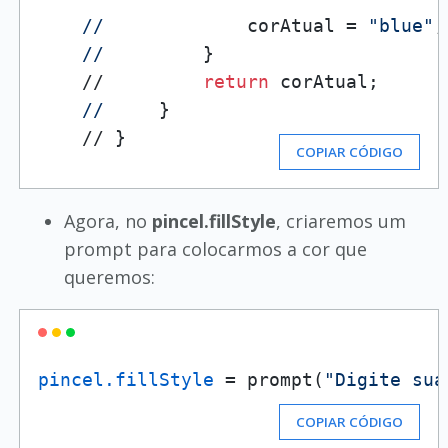
//
             corAtual = 
"blue"
;

//
         }

    //         
return
 corAtual;

//
     }

    // }
COPIAR CÓDIGO
Agora, no
pincel.fillStyle
, criaremos um
prompt para colocarmos a cor que
queremos:
pincel.fillStyle
 = prompt(
"Digite sua
COPIAR CÓDIGO