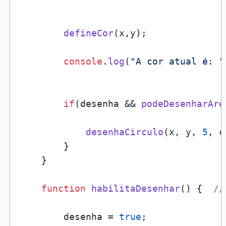
defineCor
(x,y);

console
.
log
(
"A cor atual é: "
if
(desenha && 
podeDesenharAre
desenhaCirculo
(x, y, 
5
, c
        }

    }

function
habilitaDesenhar
(
) {  
//
        desenha = 
true
;
