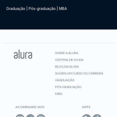
Graduação
|
Pós-graduação
|
MBA
SOBRE A ALURA
CENTRAL DE AJUDA
BLOG DA ALURA
SUGIRA UM CURSO OU CARREIRA
GRADUAÇÃO
PÓS-GRADUAÇÃO
MBA
ACOMPANHE-NOS
APPS