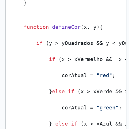
    }

function
defineCor
(
x, y
){

if
 (y > yQuadrados && y < yQu
if
 (x > xVermelho &&  x <
                corAtual = 
"red"
;

            }
else
if
 (x > xVerde && x
                corAtual = 
"green"
;

            } 
else
if
 (x > xAzul && x