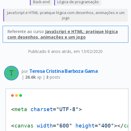
Back-end
Lógica de programação
JavaScript e HTML: pratique lógica com desenhos, animações e um
jogo
Referente ao curso
JavaScript e HTML: pratique lógica
com desenhos, animações e um jogo
Publicado 6 anos atrás
, em 13/02/2020
Teresa Cristina Barboza Gama
por
|
26.6k
xp |
3
posts
<
meta
charset
=
"UTF-8"
>
<
canvas
width
=
"600"
height
=
"400"
>
</
ca