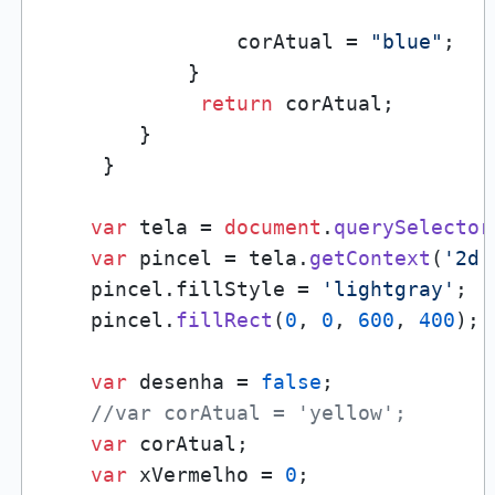
                corAtual = 
"blue"
;

            }

return
 corAtual;

        }

     }

var
 tela = 
document
.
querySelector
var
 pincel = tela.
getContext
(
'2d'
    pincel.
fillStyle
 = 
'lightgray'
;

    pincel.
fillRect
(
0
, 
0
, 
600
, 
400
);

var
 desenha = 
false
;

//var corAtual = 'yellow';
var
 corAtual;

var
 xVermelho = 
0
;
