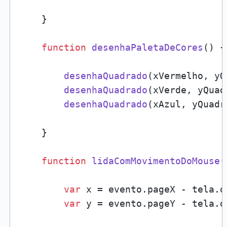
    }

function
desenhaPaletaDeCores
(
) {

desenhaQuadrado
(xVermelho, yQ
desenhaQuadrado
(xVerde, yQuad
desenhaQuadrado
(xAzul, yQuadr
    }

function
lidaComMovimentoDoMouse
(
var
 x = evento.
pageX
 - tela.
o
var
 y = evento.
pageY
 - tela.
o