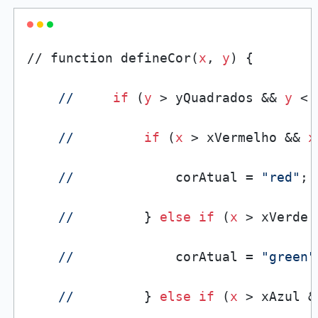
// function defineCor(
x
, 
y
) {

//
if
 (
y
 > yQuadrados && 
y
 < 
//
if
 (
x
 > xVermelho && 
x
//
             corAtual = 
"red"
;

//
         } 
else
if
 (
x
 > xVerde 
//
             corAtual = 
"green"
//
         } 
else
if
 (
x
 > xAzul &