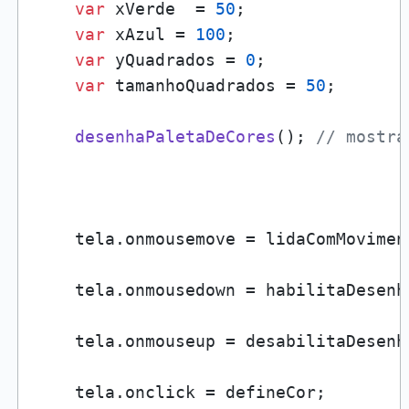
var
 xVerde  = 
50
;

var
 xAzul = 
100
;

var
 yQuadrados = 
0
;

var
 tamanhoQuadrados = 
50
;

desenhaPaletaDeCores
(); 
// mostra
    tela.
onmousemove
 = lidaComMovimen
    tela.
onmousedown
 = habilitaDesenha
    tela.
onmouseup
 = desabilitaDesenha
    tela.
onclick
 = defineCor;
