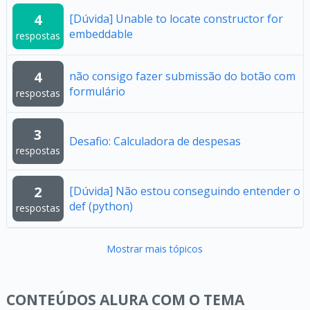
4
[Dúvida] Unable to locate constructor for
embeddable
respostas
4
não consigo fazer submissão do botão com
formulário
respostas
3
Desafio: Calculadora de despesas
respostas
2
[Dúvida] Não estou conseguindo entender o
def (python)
respostas
Mostrar mais tópicos
CONTEÚDOS ALURA COM O TEMA