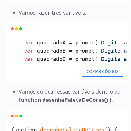
Vamos fazer três variáveis:
var
 quadradoA = prompt(
"Digite a 
var
 quadradoB = prompt(
"Digite a 
var
 quadradoC = prompt(
"Digite a 
COPIAR CÓDIGO
Vamos colocar essas variáveis dentro da
function desenhaPaletaDeCores() {
:
function 
desenhaPaletaDeCores
() {
