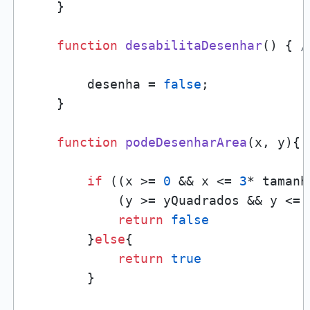
    }

function
desabilitaDesenhar
(
) { 
/
        desenha = 
false
;

    }

function
podeDesenharArea
(
x, y
){

if
 ((x >= 
0
 && x <= 
3
* tamanh
            (y >= yQuadrados && y <= 
return
false
        }
else
{

return
true
        }
