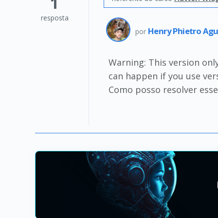
1
resposta
Henry Phietro Agu
por
Warning: This version onl
can happen if you use ver
Como posso resolver esse