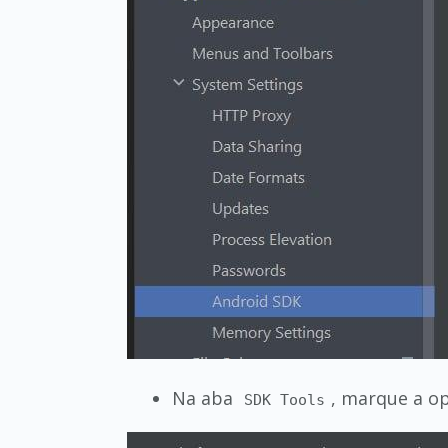
Na aba
, marque a o
SDK Tools