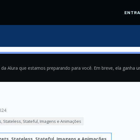
ENTR
a da Alura que estamos preparando para você. Em breve, ela ganha 
024
ts, Stateless, Stateful, Imagens e Animações
gets, Stateless, Stateful, Imagens e Animações