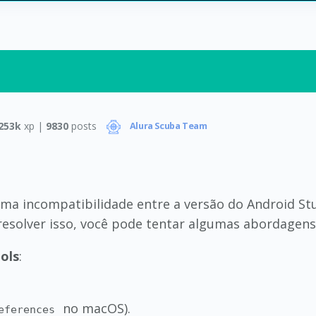
253k
xp |
9830
posts
Alura Scuba Team
ma incompatibilidade entre a versão do Android St
 resolver isso, você pode tentar algumas abordagens
ols
:
no macOS).
eferences