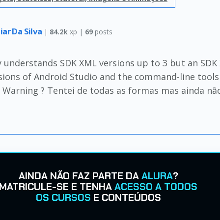
iar Da Silva
|
84.2k
xp |
69
posts
y understands SDK XML versions up to 3 but an SDK X
sions of Android Studio and the command-line tools 
 Warning ? Tentei de todas as formas mas ainda nã
AINDA NÃO FAZ PARTE DA
ALURA
?
MATRICULE-SE E TENHA
ACESSO A TODOS
OS CURSOS
E CONTEÚDOS