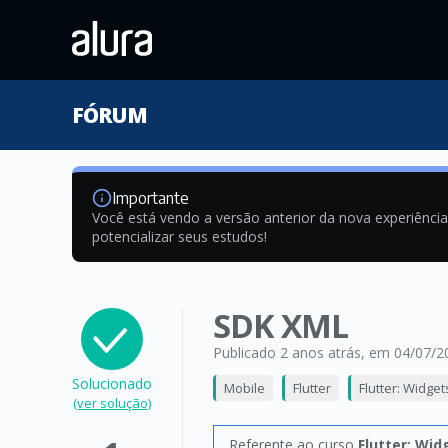
FÓRUM
Importante
Você está vendo a versão anterior da nova experiênci
potencializar seus estudos!
SDK XML
Publicado 2 anos atrás
, em 04/07/2
Solucionado
Mobile
Flutter
Flutter: Widge
(ver solução)
Referente ao curso
Flutter: Wid