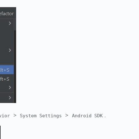
>
>
.
vior
System Settings
Android SDK