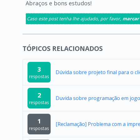
Abraços e bons estudos!
Caso este post tenha lhe ajudado, por favor,
marcar
TÓPICOS RELACIONADOS
3
Dúvida sobre projeto final para o cl
respostas
2
Duvida sobre programação em jogo
respostas
1
[Reclamação] Problema com a impres
respostas