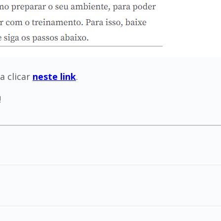
a clicar
neste link
.
!