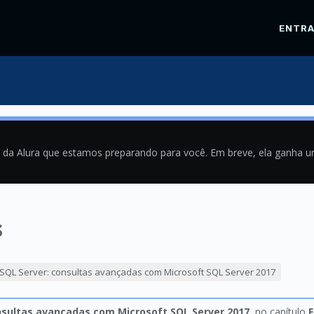
ENTR
a da Alura que estamos preparando para você. Em breve, ela ganha 
s
1
SQL Server: consultas avançadas com Microsoft SQL Server 2017
nsultas avançadas com Microsoft SQL Server 2017
, no capítulo
F