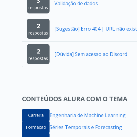
3
Validação de dados
respostas
2
[Sugestão] Erro 404 | URL não exist
respostas
2
[Dúvida] Sem acesso ao Discord
respostas
CONTEÚDOS ALURA COM O TEMA
Engenharia de Machine Learning
Carreira
Séries Temporais e Forecasting
Formação