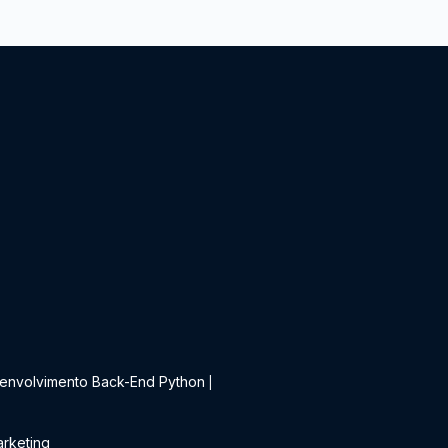
t
envolvimento Back-End Python
|
rketing