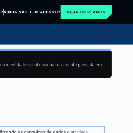
VEJA OS PLANOS
AR
AINDA NÃO TEM ACESSO?
uma identidade visual novinha totalmente pensada em
iltrando as consultas de dados
e atividade