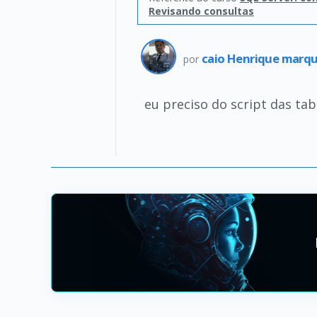
Revisando consultas
caio Henrique marq
por
eu preciso do script das ta