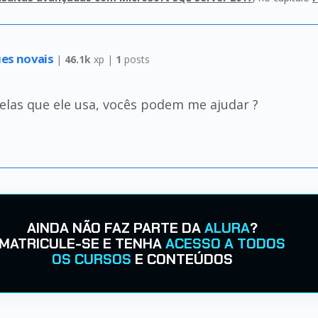
ues novais
|
46.1k
xp |
1
posts
belas que ele usa, vocês podem me ajudar ?
AINDA NÃO FAZ PARTE DA
ALURA
?
MATRICULE-SE E TENHA
ACESSO A TODOS
OS CURSOS
E CONTEÚDOS