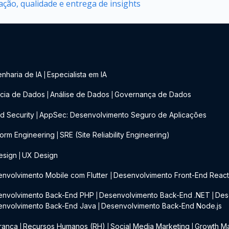
ção, qualidade e entrega de insights
nharia de IA
Especialista em IA
|
cia de Dados
Análise de Dados
Governança de Dados
|
|
d Security
AppSec: Desenvolvimento Seguro de Aplicações
|
form Engineering
SRE (Site Reliability Engineering)
|
esign
UX Design
|
nvolvimento Mobile com Flutter
Desenvolvimento Front-End Reac
|
envolvimento Back-End PHP
Desenvolvimento Back-End .NET
Des
|
|
envolvimento Back-End Java
Desenvolvimento Back-End Node.js
|
rança
Recursos Humanos (RH)
Social Media Marketing
Growth Ma
|
|
|