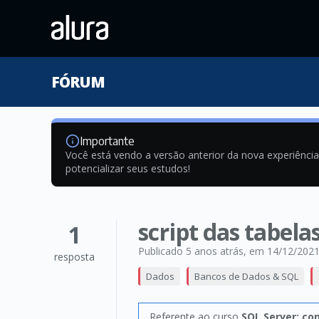
FÓRUM
Importante
Você está vendo a versão anterior da nova experiênci
potencializar seus estudos!
script das tabela
1
Publicado 5 anos atrás
, em 14/12/202
resposta
Dados
Bancos de Dados & SQL
Referente ao curso
SQL Server: co