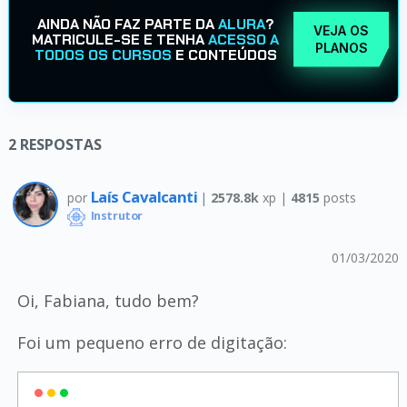
AINDA NÃO FAZ PARTE DA
ALURA
?
VEJA OS
MATRICULE-SE E TENHA
ACESSO A
PLANOS
TODOS OS CURSOS
E CONTEÚDOS
2
RESPOSTAS
Laís Cavalcanti
por
|
2578.8k
xp |
4815
posts
Instrutor
01/03/2020
Oi, Fabiana, tudo bem?
Foi um pequeno erro de digitação: