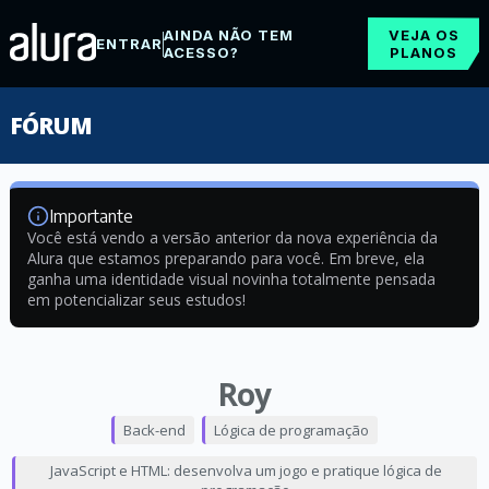
AINDA NÃO TEM
VEJA OS
ENTRAR
ACESSO?
PLANOS
FÓRUM
Importante
Você está vendo a versão anterior da nova experiência da
Alura que estamos preparando para você. Em breve, ela
ganha uma identidade visual novinha totalmente pensada
em potencializar seus estudos!
Roy
Back-end
Lógica de programação
JavaScript e HTML: desenvolva um jogo e pratique lógica de