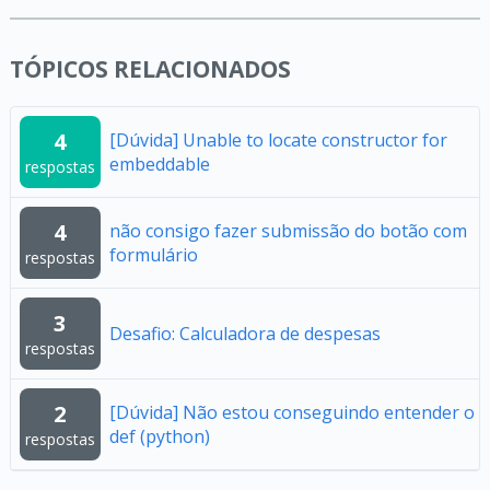
TÓPICOS RELACIONADOS
4
[Dúvida] Unable to locate constructor for
embeddable
respostas
4
não consigo fazer submissão do botão com
formulário
respostas
3
Desafio: Calculadora de despesas
respostas
2
[Dúvida] Não estou conseguindo entender o
def (python)
respostas