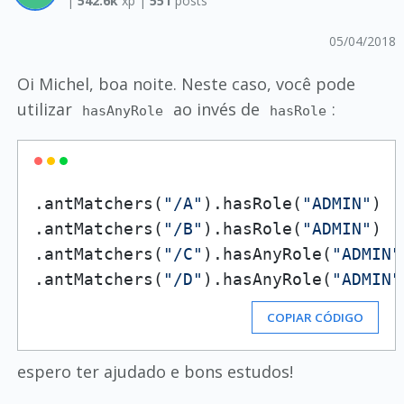
|
542.6k
xp |
551
posts
05/04/2018
Oi Michel, boa noite. Neste caso, você pode
utilizar
ao invés de
:
hasAnyRole
hasRole
.antMatchers(
"/A"
).hasRole(
"ADMIN"
)

.antMatchers(
"/B"
).hasRole(
"ADMIN"
)

.antMatchers(
"/C"
).hasAnyRole(
"ADMIN"
.antMatchers(
"/D"
).hasAnyRole(
"ADMIN"
COPIAR CÓDIGO
espero ter ajudado e bons estudos!