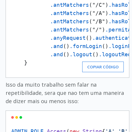
.antMatchers
("/C")
.hasRol
.antMatchers
("/A")
.hasRol
.antMatchers
("/B")
.hasRol
.antMatchers
("/")
.permitA
.anyRequest
()
.authenticat
.and
()
.formLogin
()
.loginP
.and
()
.logout
()
.logoutReq
    }
COPIAR CÓDIGO
Isso da muito trabalho sem falar na
repetibilidade, sera que nao tem uma maneira
de dizer mais ou menos isso:
ADMIN_ROLE
.
Access
(
new
String
{
'A'
,
'B'
,