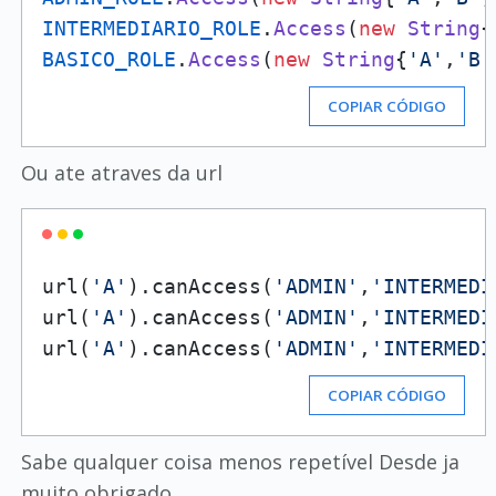
INTERMEDIARIO_ROLE
.
Access
(
new
String
{
BASICO_ROLE
.
Access
(
new
String
{
'A'
,
'B'
COPIAR CÓDIGO
Ou ate atraves da url
url(
'A'
).canAccess(
'ADMIN'
,
'INTERMEDI
url(
'A'
).canAccess(
'ADMIN'
,
'INTERMEDI
url(
'A'
).canAccess(
'ADMIN'
,
'INTERMEDI
COPIAR CÓDIGO
Sabe qualquer coisa menos repetível Desde ja
muito obrigado