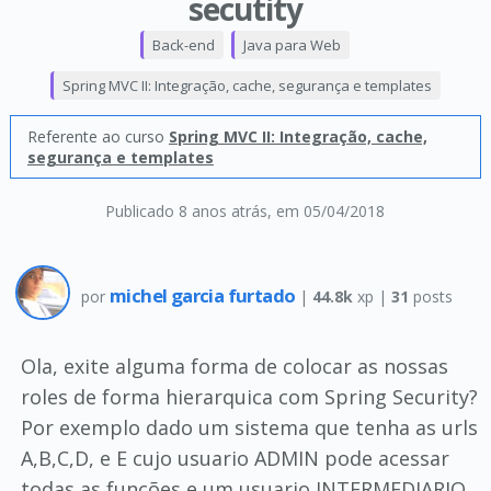
secutity
Back-end
Java para Web
Spring MVC II: Integração, cache, segurança e templates
Referente ao curso
Spring MVC II: Integração, cache,
segurança e templates
Publicado 8 anos atrás
, em 05/04/2018
michel garcia furtado
por
|
44.8k
xp |
31
posts
Ola, exite alguma forma de colocar as nossas
roles de forma hierarquica com Spring Security?
Por exemplo dado um sistema que tenha as urls
A,B,C,D, e E cujo usuario ADMIN pode acessar
todas as funcões e um usuario INTERMEDIARIO