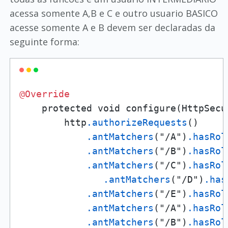
acessa somente A,B e C e outro usuario BASICO
acesse somente A e B devem ser declaradas da
seguinte forma:
@Override
    protected void configure(HttpSecu
        http
.authorizeRequests
()

.antMatchers
("/A")
.hasRol
.antMatchers
("/B")
.hasRol
.antMatchers
("/C")
.hasRol
.antMatchers
("/D")
.has
.antMatchers
("/E")
.hasRol
.antMatchers
("/A")
.hasRol
.antMatchers
("/B")
.hasRol