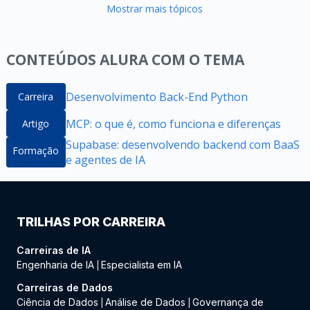
Mostrar mais tópicos
CONTEÚDOS ALURA COM O TEMA
Desenvolvimento Back-End Python
Carreira
MCP: o que é, como funciona e diferenças
Artigo
Supabase: desenvolvendo backend com BaaS
Formação
e agentes de IA
TRILHAS POR CARREIRA
Carreiras de IA
Engenharia de IA
Especialista em IA
|
Carreiras de Dados
Ciência de Dados
Análise de Dados
Governança de
|
|