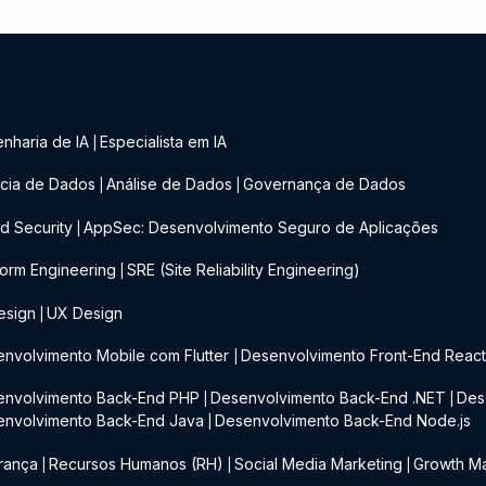
nharia de IA
Especialista em IA
|
cia de Dados
Análise de Dados
Governança de Dados
|
|
d Security
AppSec: Desenvolvimento Seguro de Aplicações
|
form Engineering
SRE (Site Reliability Engineering)
|
esign
UX Design
|
nvolvimento Mobile com Flutter
Desenvolvimento Front-End Reac
|
envolvimento Back-End PHP
Desenvolvimento Back-End .NET
Des
|
|
envolvimento Back-End Java
Desenvolvimento Back-End Node.js
|
rança
Recursos Humanos (RH)
Social Media Marketing
Growth Ma
|
|
|