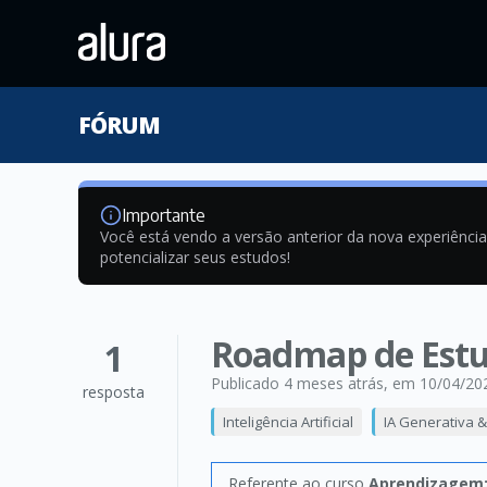
FÓRUM
Importante
Você está vendo a versão anterior da nova experiênci
potencializar seus estudos!
Roadmap de Estu
1
Publicado 4 meses atrás
, em 10/04/20
resposta
Inteligência Artificial
IA Generativa 
Referente ao curso
Aprendizagem: