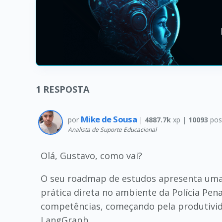
1
RESPOSTA
Mike de Sousa
por
|
4887.7k
xp |
10093
pos
Analista de Suporte Educacional
Olá, Gustavo, como vai?
O seu roadmap de estudos apresenta uma 
prática direta no ambiente da Polícia Pen
competências, começando pela produtivid
LangGraph.