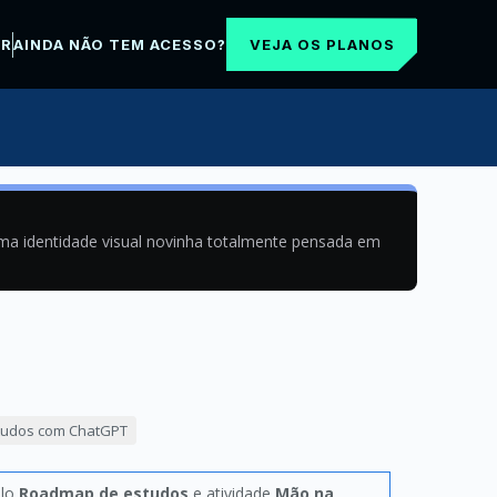
VEJA OS PLANOS
AR
AINDA NÃO TEM ACESSO?
uma identidade visual novinha totalmente pensada em
studos com ChatGPT
ulo
Roadmap de estudos
e atividade
Mão na