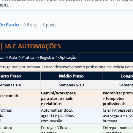
udos
De Paulo
|
3.5k
xp |
5
posts