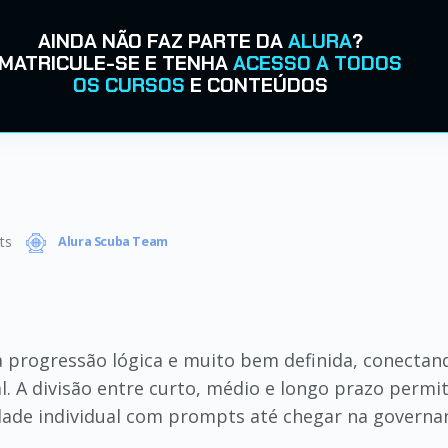
AINDA NÃO FAZ PARTE DA
ALURA
?
MATRICULE-SE E TENHA
ACESSO A TODOS
OS CURSOS
E CONTEÚDOS
ts
Alura Scuba Team
progressão lógica e muito bem definida, conectand
al. A divisão entre curto, médio e longo prazo perm
ade individual com prompts até chegar na governa