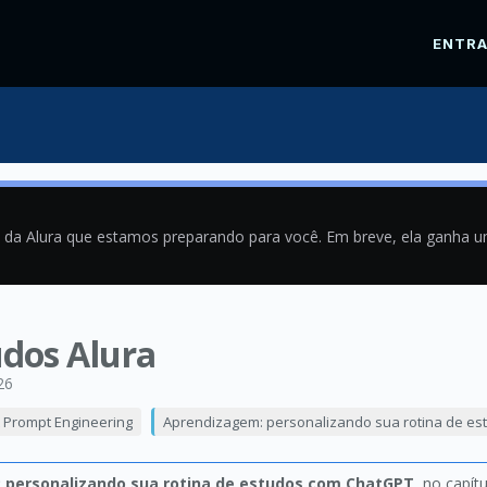
ENTR
a da Alura que estamos preparando para você. Em breve, ela ganha 
dos Alura
26
& Prompt Engineering
Aprendizagem: personalizando sua rotina de e
 personalizando sua rotina de estudos com ChatGPT
, no capít