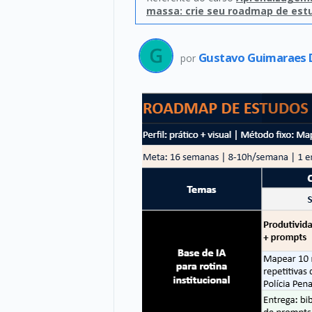
massa: crie seu roadmap de est
Gustavo Guimaraes 
por