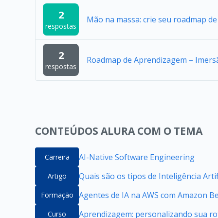
2
Mão na massa: crie seu roadmap de
respostas
2
Roadmap de Aprendizagem – Imersã
respostas
CONTEÚDOS ALURA COM O TEMA
AI-Native Software Engineering
Carreira
Quais são os tipos de Inteligência Artif
Artigo
Agentes de IA na AWS com Amazon B
Formação
Aprendizagem: personalizando sua ro
Curso