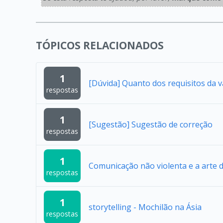
TÓPICOS RELACIONADOS
1
[Dúvida] Quanto dos requisitos da 
respostas
1
[Sugestão] Sugestão de correção
respostas
1
Comunicação não violenta e a arte 
respostas
1
storytelling - Mochilão na Ásia
respostas