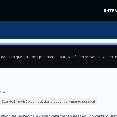
ENTR
a da Alura que estamos preparando para você. Em breve, ela ganha 
024
Storytelling: visão de negócios e desenvolvimento pessoal
: visão de negócios e desenvolvimento pessoal
, no capítulo
His