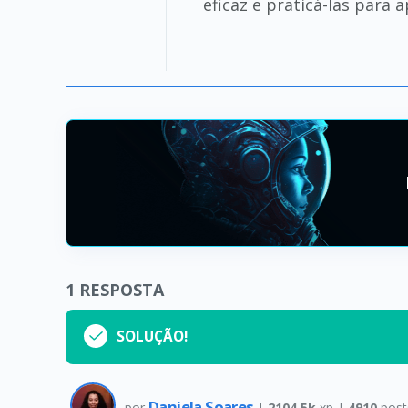
eficaz e praticá-las para 
1
RESPOSTA
SOLUÇÃO!
Daniela Soares
por
|
2104.5k
xp |
4910
post