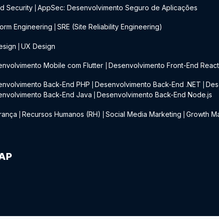
d Security
AppSec: Desenvolvimento Seguro de Aplicações
|
form Engineering
SRE (Site Reliability Engineering)
|
esign
UX Design
|
nvolvimento Mobile com Flutter
Desenvolvimento Front-End Reac
|
envolvimento Back-End PHP
Desenvolvimento Back-End .NET
Des
|
|
envolvimento Back-End Java
Desenvolvimento Back-End Node.js
|
rança
Recursos Humanos (RH)
Social Media Marketing
Growth Ma
|
|
|
IAP