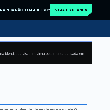
VEJA OS PLANOS
AR
AINDA NÃO TEM ACESSO?
uma identidade visual novinha totalmente pensada em
tórias no ambiente de negócios
e atividade
O