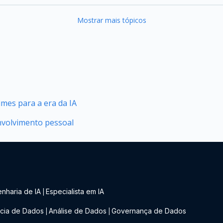
Mostrar mais tópicos
mes para a era da IA
envolvimento pessoal
nharia de IA
Especialista em IA
|
cia de Dados
Análise de Dados
Governança de Dados
|
|