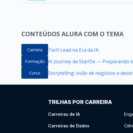
CONTEÚDOS ALURA COM O TEMA
Tech Lead na Era da IA
Carreira
AI Journey da StartSe — Preparando ti
Formação
Storytelling: visão de negócios e des
Curso
TRILHAS POR CARREIRA
Carreiras de IA
Enge
Carreiras de Dados
Ciên