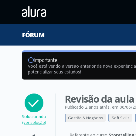
FÓRUM
Importante
Você está vendo a versão anterior da nova experiênci
potencializar seus estudos!
Revisão da aula
Publicado 2 anos atrás
, em 06/06/2
Solucionado
Gestão & Negócios
Soft Skills
(ver solução)
Referente ao curso
Storytelling