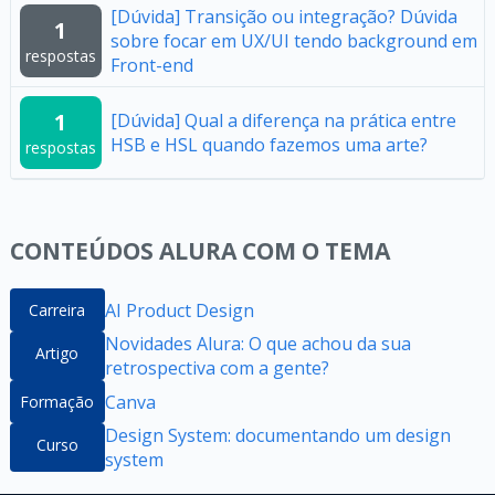
[Dúvida] Transição ou integração? Dúvida
1
sobre focar em UX/UI tendo background em
respostas
Front-end
1
[Dúvida] Qual a diferença na prática entre
HSB e HSL quando fazemos uma arte?
respostas
CONTEÚDOS ALURA COM O TEMA
AI Product Design
Carreira
Novidades Alura: O que achou da sua
Artigo
retrospectiva com a gente?
Canva
Formação
Design System: documentando um design
Curso
system