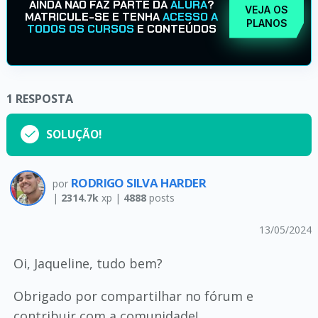
AINDA NÃO FAZ PARTE DA
ALURA
?
VEJA OS
MATRICULE-SE E TENHA
ACESSO A
PLANOS
TODOS OS CURSOS
E CONTEÚDOS
1
RESPOSTA
SOLUÇÃO!
RODRIGO SILVA HARDER
por
|
2314.7k
xp |
4888
posts
13/05/2024
Oi, Jaqueline, tudo bem?
Obrigado por compartilhar no fórum e
contribuir com a comunidade!