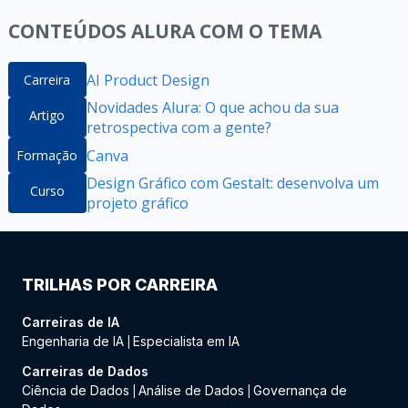
CONTEÚDOS ALURA COM O TEMA
AI Product Design
Carreira
Novidades Alura: O que achou da sua
Artigo
retrospectiva com a gente?
Canva
Formação
Design Gráfico com Gestalt: desenvolva um
Curso
projeto gráfico
TRILHAS POR CARREIRA
Carreiras de IA
Engenharia de IA
Especialista em IA
|
Carreiras de Dados
Ciência de Dados
Análise de Dados
Governança de
|
|