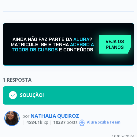
AINDA NÃO FAZ PARTE DA
ALURA
?
VEJA OS
MATRICULE-SE E TENHA
ACESSO A
PLANOS
TODOS OS CURSOS
E CONTEÚDOS
1
RESPOSTA
SOLUÇÃO!
NATHALIA QUEIROZ
por
|
4584.1k
xp |
10337
posts
Alura Scuba Team
10/05/2024