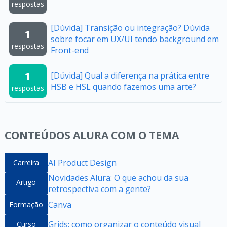
respostas
[Dúvida] Transição ou integração? Dúvida
1
sobre focar em UX/UI tendo background em
respostas
Front-end
1
[Dúvida] Qual a diferença na prática entre
HSB e HSL quando fazemos uma arte?
respostas
CONTEÚDOS ALURA COM O TEMA
AI Product Design
Carreira
Novidades Alura: O que achou da sua
Artigo
retrospectiva com a gente?
Canva
Formação
Grids: como organizar o conteúdo visual
Curso