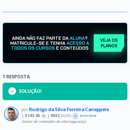
AINDA NÃO FAZ PARTE DA
ALURA
?
VEJA OS
MATRICULE-SE E TENHA
ACESSO A
PLANOS
TODOS OS CURSOS
E CONTEÚDOS
1
RESPOSTA
SOLUÇÃO!
Rodrigo da Silva Ferreira Caneppele
por
|
5143.4k
xp |
9032
posts
Instrutor
Gestor de conteúdos de cibersegurança