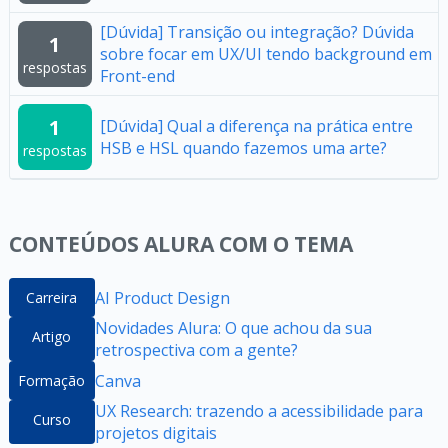
[Dúvida] Transição ou integração? Dúvida
1
sobre focar em UX/UI tendo background em
respostas
Front-end
1
[Dúvida] Qual a diferença na prática entre
HSB e HSL quando fazemos uma arte?
respostas
CONTEÚDOS ALURA COM O TEMA
AI Product Design
Carreira
Novidades Alura: O que achou da sua
Artigo
retrospectiva com a gente?
Canva
Formação
UX Research: trazendo a acessibilidade para
Curso
projetos digitais