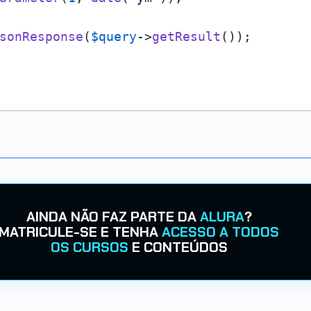
sonResponse
(
$query
->
getResult
());

AINDA NÃO FAZ PARTE DA
ALURA
?
MATRICULE-SE E TENHA
ACESSO A TODOS
OS CURSOS
E CONTEÚDOS