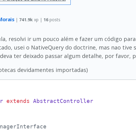
Morais
|
741.9k
xp |
16
posts
a, resolvi ir um pouco além e fazer um código pa
ltado, usei o NativeQuery do doctrine, mas nao tive 
 deva ter deixado passar algum detalhe, por favor,
liotecas devidamentes importadas)
r
extends
AbstractController
nagerInterface
