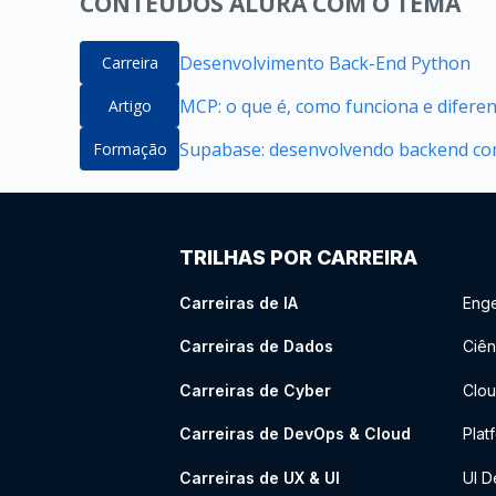
CONTEÚDOS ALURA COM O TEMA
Desenvolvimento Back-End Python
Carreira
MCP: o que é, como funciona e difere
Artigo
Supabase: desenvolvendo backend com
Formação
TRILHAS POR CARREIRA
Carreiras de IA
Enge
Carreiras de Dados
Ciên
Carreiras de Cyber
Clou
Carreiras de DevOps & Cloud
Plat
Carreiras de UX & UI
UI D