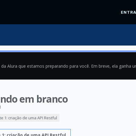
ENTR
a da Alura que estamos preparando para você. Em breve, ela ganha 
vindo em branco
1
e 1: criação de uma API Restful
1: criação de uma API Restful