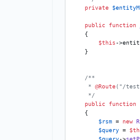
private
$entityM
public
function
{

$this
->entit
    }

/**

     * 
@Route
("/test
     */
public
function
{

$rsm
 = 
new
R
$query
 = 
$th
$query
->
setP