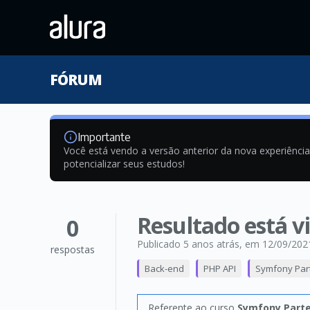
FÓRUM
Importante
Você está vendo a versão anterior da nova experiênci
potencializar seus estudos!
Resultado está 
0
Publicado 5 anos atrás
, em 12/09/202
respostas
Back-end
PHP API
Symfony Part
Referente ao curso
Symfony Parte 