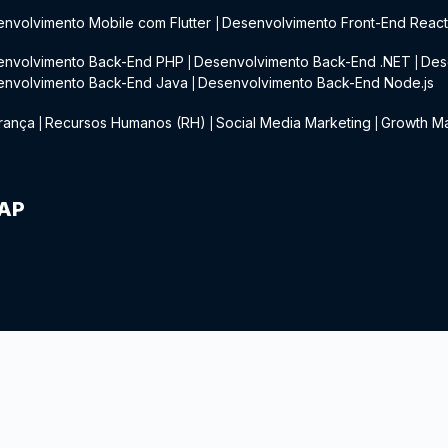
nvolvimento Mobile com Flutter
Desenvolvimento Front-End Reac
|
envolvimento Back-End PHP
Desenvolvimento Back-End .NET
Des
|
|
envolvimento Back-End Java
Desenvolvimento Back-End Node.js
|
rança
Recursos Humanos (RH)
Social Media Marketing
Growth Ma
|
|
|
IAP