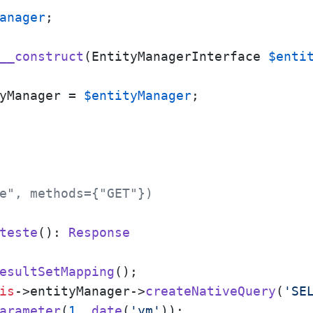
anager
;

__construct
(
EntityManagerInterface 
$enti
yManager = 
$entityManager
;

e", methods={"GET"})

teste
(
): 
Response
esultSetMapping
();

is
->entityManager->
createNativeQuery
(
'SE
arameter
(
1
, 
date
(
'ym'
));
