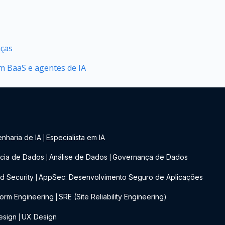
nças
 BaaS e agentes de IA
nharia de IA
Especialista em IA
|
cia de Dados
Análise de Dados
Governança de Dados
|
|
d Security
AppSec: Desenvolvimento Seguro de Aplicações
|
form Engineering
SRE (Site Reliability Engineering)
|
esign
UX Design
|