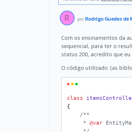
Rodrigo Guedes de 
por
Com os ensinamentos da aul
sequencial, para ter o resu
status 200, acredito que eu
O código utilizado: (as bib
class
itemsControlle
{

/**

     * 
@var
 EntityMa
     */