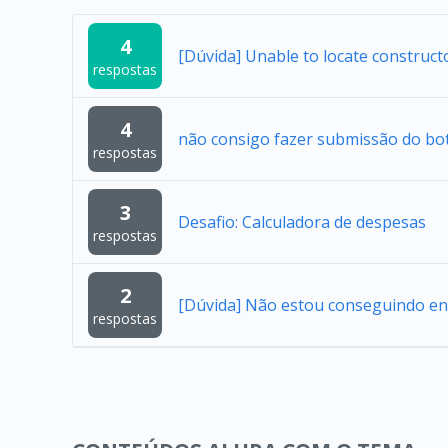
4
[Dúvida] Unable to locate construc
respostas
4
não consigo fazer submissão do bo
respostas
3
Desafio: Calculadora de despesas
respostas
2
[Dúvida] Não estou conseguindo en
respostas