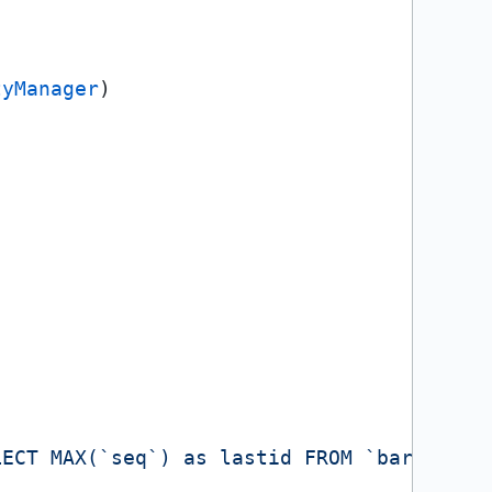
tyManager
)

LECT MAX(`seq`) as lastid FROM `barcode` 