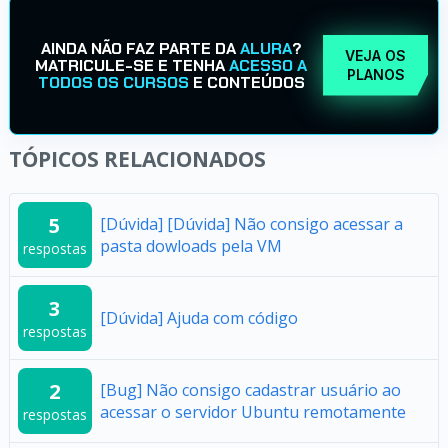
AINDA NÃO FAZ PARTE DA
ALURA
?
VEJA OS
MATRICULE-SE E TENHA
ACESSO A
PLANOS
TODOS OS CURSOS
E CONTEÚDOS
TÓPICOS RELACIONADOS
5
[Dúvida] [Dúvida] Não consigo acessar a
pasta dowloads pela VM
respostas
3
[Dúvida] Ajuda com código
respostas
2
[Bug] Não consigo cadastrar usuário ao
acessar o servidor Ubuntu remotamente
respostas