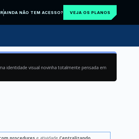
VEJA OS PLANOS
AR
AINDA NÃO TEM ACESSO?
uma identidade visual novinha totalmente pensada em
 com procedures
e atividade
Centralizando