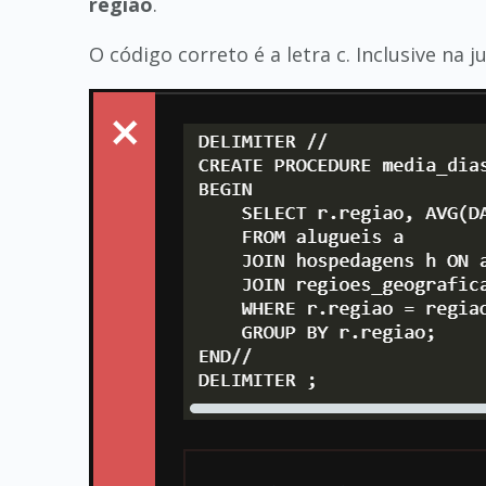
região
.
O código correto é a letra c. Inclusive na j