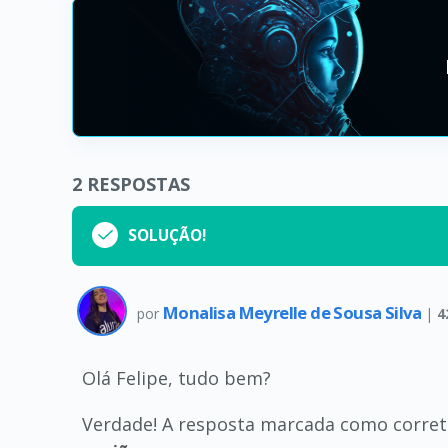
2
RESPOSTAS
SOLUÇÃO!
Monalisa Meyrelle de Sousa Silva
por
|
4
Olá Felipe, tudo bem?
Verdade! A resposta marcada como correta