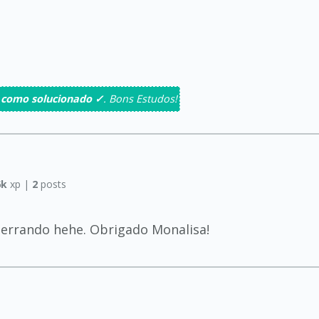
 como solucionado ✓
. Bons Estudos!
6k
xp |
2
posts
 errando hehe. Obrigado Monalisa!