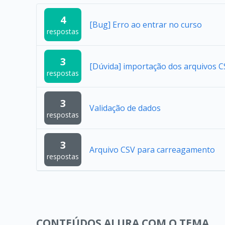
4
[Bug] Erro ao entrar no curso
respostas
3
[Dúvida] importação dos arquivos
respostas
3
Validação de dados
respostas
3
Arquivo CSV para carreagamento
respostas
CONTEÚDOS ALURA COM O TEMA