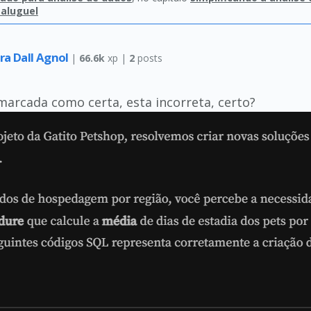
 aluguel
ira Dall Agnol
|
66.6k
xp |
2
posts
marcada como certa, esta incorreta, certo?