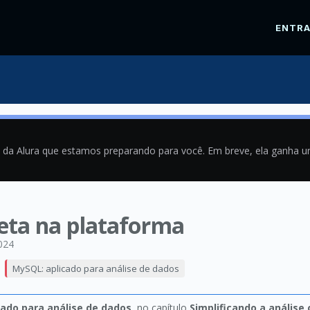
ENTR
a da Alura que estamos preparando para você. Em breve, ela ganha 
eta na plataforma
024
MySQL: aplicado para análise de dados
cado para análise de dados
, no capítulo
Simplificando a análise