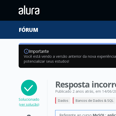
FÓRUM
Importante
Você está vendo a versão anterior da nova experiênci
potencializar seus estudos!
Resposta incorr
Publicado 2 anos atrás
, em 14/06/2
Solucionado
Dados
Bancos de Dados & SQL
(ver solução)
Referente ao curso
MySQL: apli