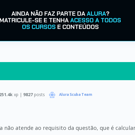
AINDA NÃO FAZ PARTE DA
ALURA
?
MATRICULE-SE E TENHA
ACESSO A TODOS
OS CURSOS
E CONTEÚDOS
251.4k
xp |
9827
posts
Alura Scuba Team
 não atende ao requisito da questão, que é calcular