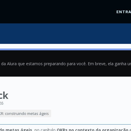
ENTR
a da Alura que estamos preparando para você. Em breve, ela ganha 
ck
26
R: construindo metas ágeis
ndo metas ágeis
, no capítulo
OKRs no contexto da organização
e