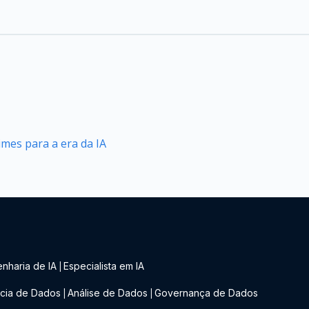
mes para a era da IA
nharia de IA
Especialista em IA
|
cia de Dados
Análise de Dados
Governança de Dados
|
|