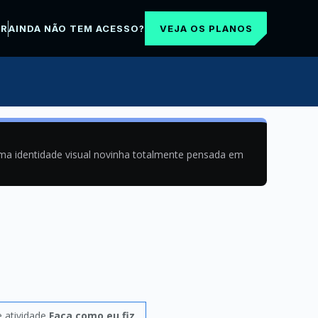
VEJA OS PLANOS
AR
AINDA NÃO TEM ACESSO?
uma identidade visual novinha totalmente pensada em
 atividade
Faça como eu fiz