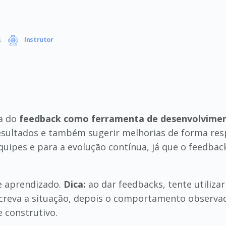
s
Instrutor
ia do
feedback como ferramenta de desenvolvime
sultados e também sugerir melhorias de forma resp
uipes e para a evolução contínua, já que o feedback
 e aprendizado.
Dica:
ao dar feedbacks, tente utiliz
screva a situação, depois o comportamento observad
e construtivo.