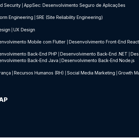
d Security
AppSec: Desenvolvimento Seguro de Aplicações
|
form Engineering
SRE (Site Reliability Engineering)
|
esign
UX Design
|
nvolvimento Mobile com Flutter
Desenvolvimento Front-End Reac
|
envolvimento Back-End PHP
Desenvolvimento Back-End .NET
Des
|
|
envolvimento Back-End Java
Desenvolvimento Back-End Node.js
|
rança
Recursos Humanos (RH)
Social Media Marketing
Growth Ma
|
|
|
IAP