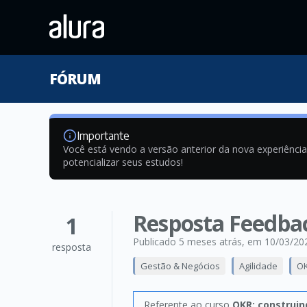
FÓRUM
Importante
Você está vendo a versão anterior da nova experiênci
potencializar seus estudos!
Resposta Feedba
1
Publicado 5 meses atrás
, em 10/03/20
resposta
Gestão & Negócios
Agilidade
OK
Referente ao curso
OKR: construi