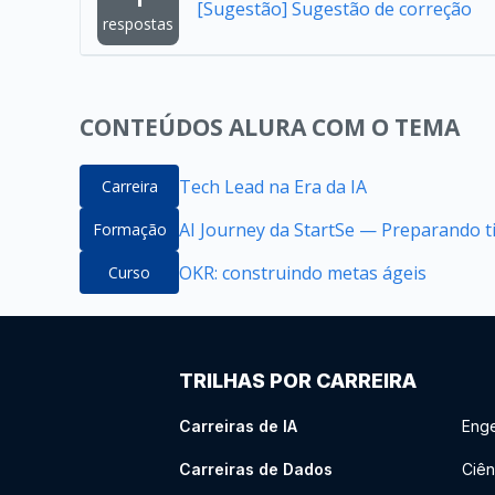
[Sugestão] Sugestão de correção
respostas
CONTEÚDOS ALURA COM O TEMA
Tech Lead na Era da IA
Carreira
AI Journey da StartSe — Preparando ti
Formação
OKR: construindo metas ágeis
Curso
TRILHAS POR CARREIRA
Carreiras de IA
Enge
Carreiras de Dados
Ciên