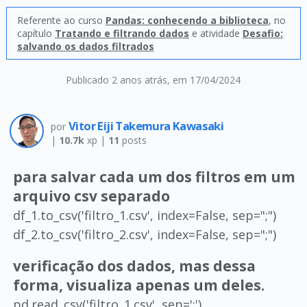
Referente ao curso
Pandas: conhecendo a biblioteca
, no
capítulo
Tratando e filtrando dados
e atividade
Desafio:
salvando os dados filtrados
Publicado 2 anos atrás
, em 17/04/2024
Vitor Eiji Takemura Kawasaki
por
|
10.7k
xp |
11
posts
para salvar cada um dos filtros em um
arquivo csv separado
df_1.to_csv('filtro_1.csv', index=False, sep=";")
df_2.to_csv('filtro_2.csv', index=False, sep=";")
verificação dos dados, mas dessa
forma, visualiza apenas um deles.
pd.read_csv('filtro_1.csv', sep=';')