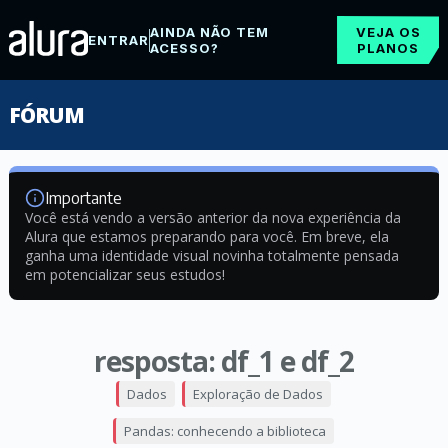
AINDA NÃO TEM
VEJA OS
ENTRAR
ACESSO?
PLANOS
FÓRUM
Importante
Você está vendo a versão anterior da nova experiência da
Alura que estamos preparando para você. Em breve, ela
ganha uma identidade visual novinha totalmente pensada
em potencializar seus estudos!
resposta: df_1 e df_2
Dados
Exploração de Dados
Pandas: conhecendo a biblioteca