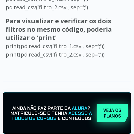
pd.read_csv('filtro_2.csv', sep=';')
Para visualizar e verificar os dois
filtros no mesmo código, poderia
utilizar o 'print'
print(pd.read_csv('filtro_1.csv', sep=';'))
print(pd.read_csv('filtro_2.csv', sep=';'))
AINDA NÃO FAZ PARTE DA
ALURA
?
VEJA OS
MATRICULE-SE E TENHA
ACESSO A
PLANOS
TODOS OS CURSOS
E CONTEÚDOS