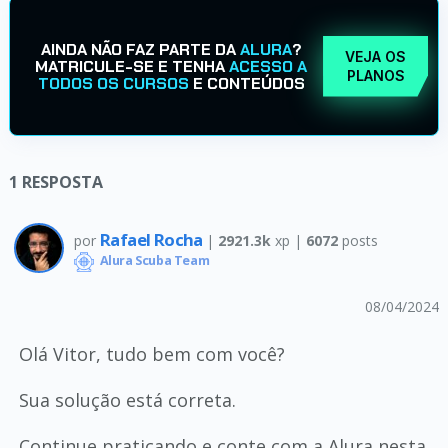
AINDA NÃO FAZ PARTE DA
ALURA
?
VEJA OS
MATRICULE-SE E TENHA
ACESSO A
PLANOS
TODOS OS CURSOS
E CONTEÚDOS
1
RESPOSTA
Rafael Rocha
por
|
2921.3k
xp |
6072
posts
Alura Scuba Team
08/04/2024
Olá Vitor, tudo bem com você?
Sua solução está correta.
Continue praticando e conte com a Alura nesta