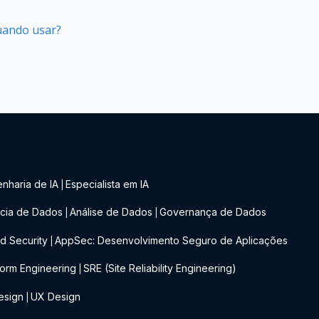
quando usar?
nharia de IA
Especialista em IA
|
cia de Dados
Análise de Dados
Governança de Dados
|
|
d Security
AppSec: Desenvolvimento Seguro de Aplicações
|
form Engineering
SRE (Site Reliability Engineering)
|
esign
UX Design
|