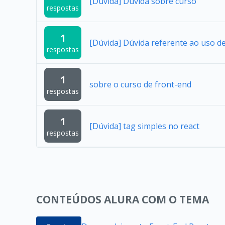
[Dúvida] Duvida sobre curso
respostas
1
[Dúvida] Dúvida referente ao uso 
respostas
1
sobre o curso de front-end
respostas
1
[Dúvida] tag simples no react
respostas
CONTEÚDOS ALURA COM O TEMA