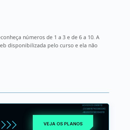
econheça números de 1 a 3 e de 6 a 10. A
web disponibilizada pelo curso e ela não
VEJA OS PLANOS