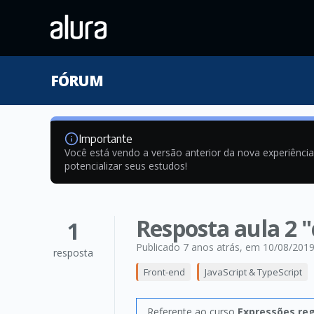
FÓRUM
Importante
Você está vendo a versão anterior da nova experiênci
potencializar seus estudos!
Resposta aula 2 "
1
Publicado 7 anos atrás
, em 10/08/201
resposta
Front-end
JavaScript & TypeScript
Referente ao curso
Expressões re