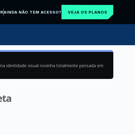
VEJA OS PLANOS
AR
AINDA NÃO TEM ACESSO?
uma identidade visual novinha totalmente pensada em
eta