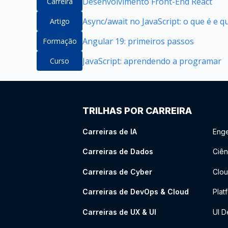
Desenvolvimento Front-End React
Carreira
Async/await no JavaScript: o que é e 
Artigo
Angular 19: primeiros passos
Formação
JavaScript: aprendendo a programar
Curso
TRILHAS POR CARREIRA
Carreiras de IA
Enge
Carreiras de Dados
Ciên
Carreiras de Cyber
Clou
Carreiras de DevOps & Cloud
Plat
Carreiras de UX & UI
UI D