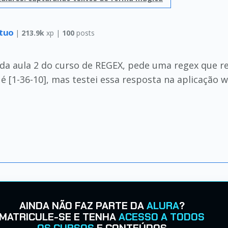
etuo
|
213.9k
xp |
100
posts
" da aula 2 do curso de REGEX, pede uma regex que r
o é [1-36-10], mas testei essa resposta na aplicação 
AINDA NÃO FAZ PARTE DA
ALURA
?
MATRICULE-SE E TENHA
ACESSO A TODOS