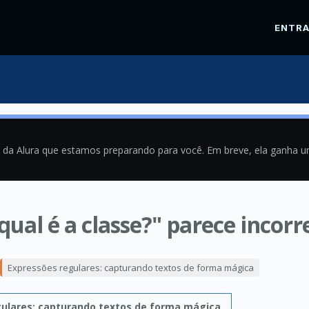
ENTR
a da Alura que estamos preparando para você. Em breve, ela ganha 
qual é a classe?" parece incorr
9
Expressões regulares: capturando textos de forma mágica
gulares: capturando textos de forma mágica