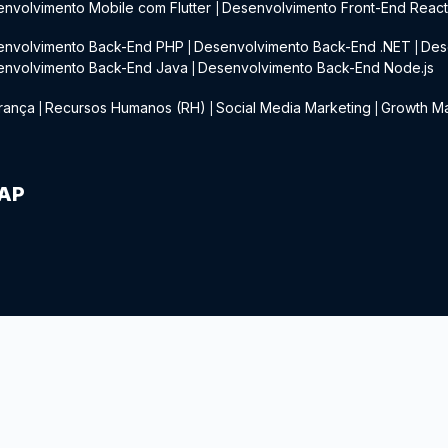
nvolvimento Mobile com Flutter
Desenvolvimento Front-End Reac
|
envolvimento Back-End PHP
Desenvolvimento Back-End .NET
Des
|
|
envolvimento Back-End Java
Desenvolvimento Back-End Node.js
|
rança
Recursos Humanos (RH)
Social Media Marketing
Growth Ma
|
|
|
IAP