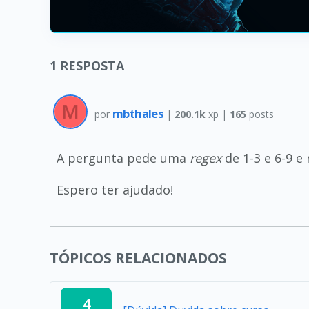
1
RESPOSTA
mbthales
por
|
200.1k
xp |
165
posts
A pergunta pede uma
regex
de 1-3 e 6-9 e
Espero ter ajudado!
TÓPICOS RELACIONADOS
4