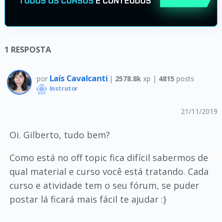
TODOS OS CURSOS
E CONTEÚDOS
1
RESPOSTA
Laís Cavalcanti
por
|
2578.8k
xp |
4815
posts
Instrutor
21/11/2019
Oi. Gilberto, tudo bem?
Como está no off topic fica difícil sabermos de
qual material e curso você está tratando. Cada
curso e atividade tem o seu fórum, se puder
postar lá ficará mais fácil te ajudar :}