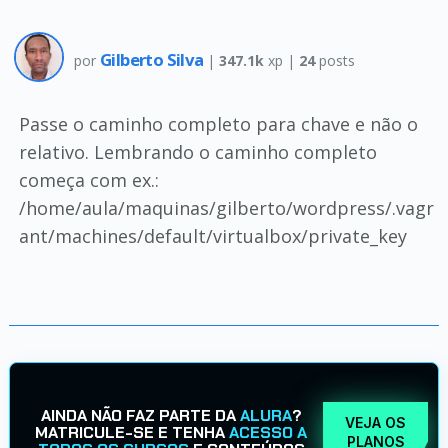
Gilberto Silva
por
|
347.1k
xp |
24
posts
Passe o caminho completo para chave e não o
relativo. Lembrando o caminho completo
começa com ex.:
/home/aula/maquinas/gilberto/wordpress/.vagr
ant/machines/default/virtualbox/private_key
AINDA NÃO FAZ PARTE DA
ALURA
?
VEJA OS
MATRICULE-SE E TENHA
ACESSO A
PLANOS