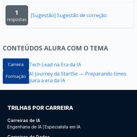
1
[Sugestão] Sugestão de correção
respostas
CONTEÚDOS ALURA COM O TEMA
Tech Lead na Era da IA
Carreira
AI Journey da StartSe — Preparando times
Formação
para a era da IA
TRILHAS POR CARREIRA
Carreiras de IA
Engenharia de IA
Especialista em IA
|
Carreiras de Dados