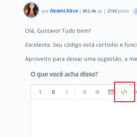
Akemi Alice
por
|
852.4k
xp |
2192
posts
Olá, Gustavo! Tudo bem?
Excelente. Seu código está certinho e func
Aproveito para deixar uma sugestão, a mel