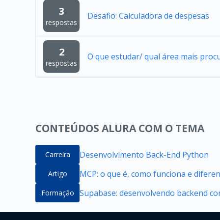
3
Desafio: Calculadora de despesas
respostas
2
O que estudar/ qual área mais proc
respostas
CONTEÚDOS ALURA COM O TEMA
Desenvolvimento Back-End Python
Carreira
MCP: o que é, como funciona e difere
Artigo
Supabase: desenvolvendo backend com
Formação