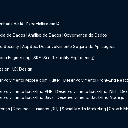
nharia de IA
Especialista em IA
|
cia de Dados
Análise de Dados
Governança de Dados
|
|
d Security
AppSec: Desenvolvimento Seguro de Aplicações
|
form Engineering
SRE (Site Reliability Engineering)
|
esign
UX Design
|
nvolvimento Mobile com Flutter
Desenvolvimento Front-End Reac
|
envolvimento Back-End PHP
Desenvolvimento Back-End .NET
Des
|
|
envolvimento Back-End Java
Desenvolvimento Back-End Node.js
|
rança
Recursos Humanos (RH)
Social Media Marketing
Growth Ma
|
|
|