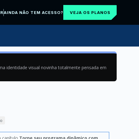
VEJA OS PLANOS
AR
AINDA NÃO TEM ACESSO?
uma identidade visual novinha totalmente pensada em
ão
o capítulo
Torne seu programa dinâmico com