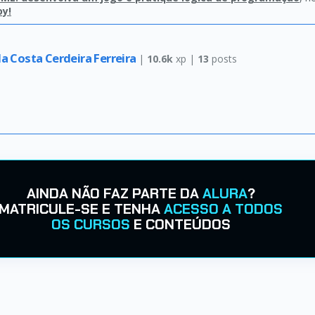
oy!
a Costa Cerdeira Ferreira
|
10.6k
xp |
13
posts
AINDA NÃO FAZ PARTE DA
ALURA
?
MATRICULE-SE E TENHA
ACESSO A TODOS
OS CURSOS
E CONTEÚDOS