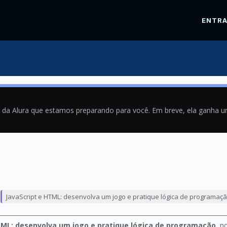
ENTR
a da Alura que estamos preparando para você. Em breve, ela ganha 
1
JavaScript e HTML: desenvolva um jogo e pratique lógica de programaç
TML: desenvolva um jogo e pratique lógica de programação
, n