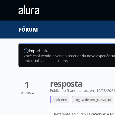
FÓRUM
Importante
Você está vendo a versão anterior da nova experiênci
potencializar seus estudos!
resposta
1
Publicado 5 anos atrás
, em 16/08/202
resposta
Back-end
Lógica de programação
Referente ao curso
JavaScript e H