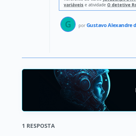
variáveis
e atividade
O detetive R
Gustavo Alexandre d
por
1
RESPOSTA