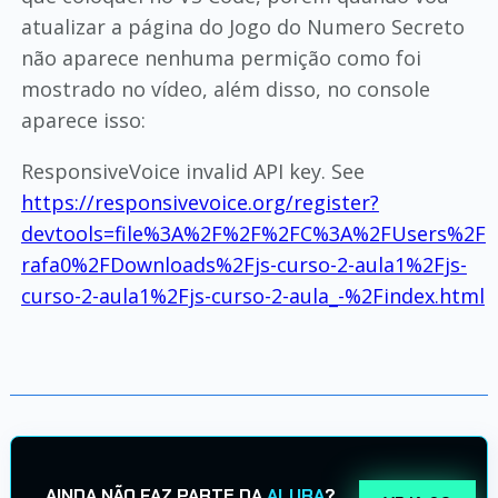
atualizar a página do Jogo do Numero Secreto
não aparece nenhuma permição como foi
mostrado no vídeo, além disso, no console
aparece isso:
ResponsiveVoice invalid API key. See
https://responsivevoice.org/register?
devtools=file%3A%2F%2F%2FC%3A%2FUsers%2F
rafa0%2FDownloads%2Fjs-curso-2-aula1%2Fjs-
curso-2-aula1%2Fjs-curso-2-aula_-%2Findex.html
AINDA NÃO FAZ PARTE DA
ALURA
?