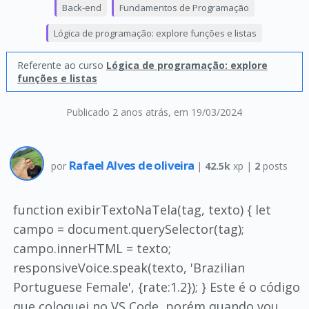
Back-end
Fundamentos de Programação
Lógica de programação: explore funções e listas
Referente ao curso
Lógica de programação: explore
funções e listas
Publicado 2 anos atrás
, em 19/03/2024
Rafael Alves de oliveira
por
|
42.5k
xp |
2
posts
function exibirTextoNaTela(tag, texto) { let
campo = document.querySelector(tag);
campo.innerHTML = texto;
responsiveVoice.speak(texto, 'Brazilian
Portuguese Female', {rate:1.2}); } Este é o código
que coloquei no VS Code, porém quando vou