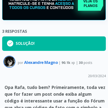
VEJA OS
MATRICULE-SE E TENHA
ACESSO A
PLANOS
TODOS OS CURSOS
E CONTEÚDOS
3
RESPOSTAS
SOLUÇÃO!
Alexandre Magno
por
|
90.1k
xp |
30
posts
20/03/2024
Opa Rafa, tudo bem? Primeiramente, toda vez
que for fazer um post onde exiba algum
código é interessante usar a função do Fórum
que abra um código de fato com o símbolo a