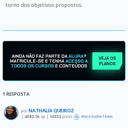
torno dos objetivos propostos.
AINDA NÃO FAZ PARTE DA
ALURA
?
VEJA OS
MATRICULE-SE E TENHA
ACESSO A
PLANOS
TODOS OS CURSOS
E CONTEÚDOS
1
RESPOSTA
NATHALIA QUEIROZ
por
|
4582.1k
xp |
10332
posts
Alura Scuba Team