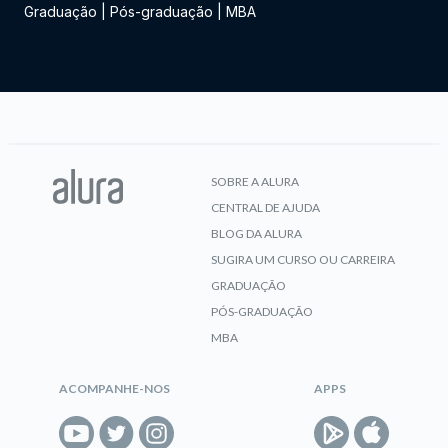
Graduação
|
Pós-graduação
|
MBA
SOBRE A ALURA
CENTRAL DE AJUDA
BLOG DA ALURA
SUGIRA UM CURSO OU CARREIRA
GRADUAÇÃO
PÓS-GRADUAÇÃO
MBA
ACOMPANHE-NOS
APPS