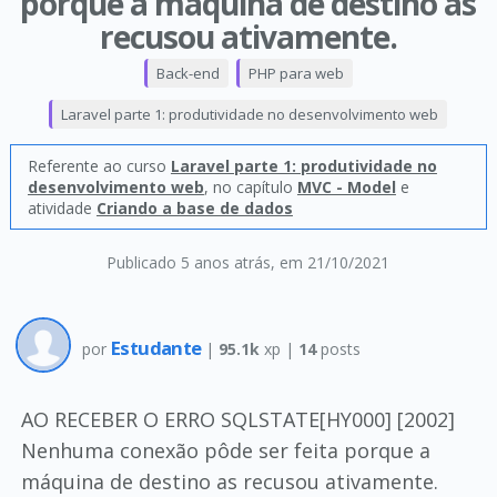
porque a máquina de destino as
recusou ativamente.
Back-end
PHP para web
Laravel parte 1: produtividade no desenvolvimento web
Referente ao curso
Laravel parte 1: produtividade no
desenvolvimento web
, no capítulo
MVC - Model
e
atividade
Criando a base de dados
Publicado 5 anos atrás
, em 21/10/2021
Estudante
por
|
95.1k
xp |
14
posts
AO RECEBER O ERRO SQLSTATE[HY000] [2002]
Nenhuma conexão pôde ser feita porque a
máquina de destino as recusou ativamente.