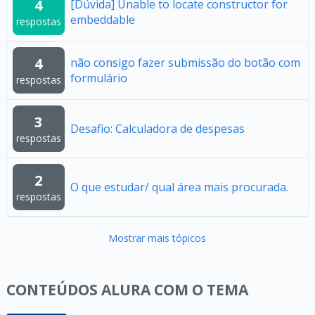
4
[Dúvida] Unable to locate constructor for
embeddable
respostas
4
não consigo fazer submissão do botão com
formulário
respostas
3
Desafio: Calculadora de despesas
respostas
2
O que estudar/ qual área mais procurada.
respostas
Mostrar mais tópicos
CONTEÚDOS ALURA COM O TEMA