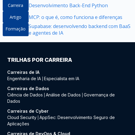
Desenvolvimento Back-End Python
Carreira
MCP: o que é, como funciona e diferenças
Artigo
Supabase: desenvolvendo backend com BaaS
Formação
e agentes de IA
TRILHAS POR CARREIRA
Carreiras de IA
Engenharia de IA
Especialista em IA
|
Carreiras de Dados
Ciência de Dados
Análise de Dados
Governança de
|
|
Dados
Carreiras de Cyber
Cloud Security
AppSec: Desenvolvimento Seguro de
|
Aplicações
Carreiras de DevOps & Cloud