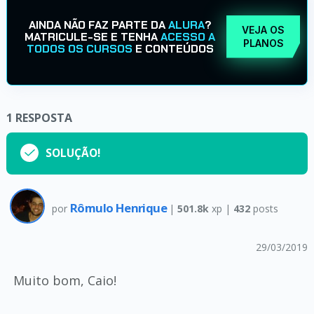
AINDA NÃO FAZ PARTE DA
ALURA
?
VEJA OS
MATRICULE-SE E TENHA
ACESSO A
PLANOS
TODOS OS CURSOS
E CONTEÚDOS
1
RESPOSTA
SOLUÇÃO!
Rômulo Henrique
por
|
501.8k
xp |
432
posts
29/03/2019
Muito bom, Caio!