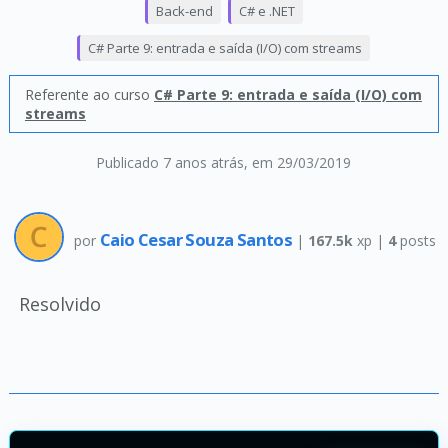
Back-end
C# e .NET
C# Parte 9: entrada e saída (I/O) com streams
Referente ao curso
C# Parte 9: entrada e saída (I/O) com
streams
Publicado 7 anos atrás
, em 29/03/2019
Caio Cesar Souza Santos
por
|
167.5k
xp |
4
posts
Resolvido