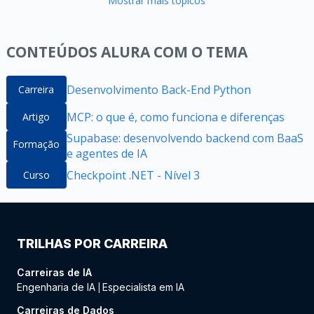
Mostrar mais tópicos
CONTEÚDOS ALURA COM O TEMA
Desenvolvimento Back-End Python
Carreira
MCP: o que é, como funciona e diferenças
Artigo
Supabase: desenvolvendo backend com BaaS
Formação
e agentes de IA
Checkpoint .NET - Nível 3
Curso
TRILHAS POR CARREIRA
Carreiras de IA
Engenharia de IA
Especialista em IA
|
Carreiras de Dados