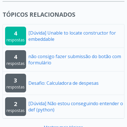
TÓPICOS RELACIONADOS
4
[Dúvida] Unable to locate constructor for
embeddable
respostas
4
não consigo fazer submissão do botão com
formulário
respostas
3
Desafio: Calculadora de despesas
respostas
2
[Dúvida] Não estou conseguindo entender o
def (python)
respostas