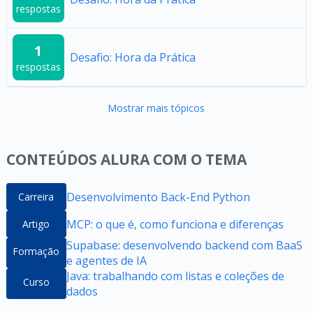
respostas
1
Desafio: Hora da Prática
respostas
Mostrar mais tópicos
CONTEÚDOS ALURA COM O TEMA
Desenvolvimento Back-End Python
Carreira
MCP: o que é, como funciona e diferenças
Artigo
Supabase: desenvolvendo backend com BaaS
Formação
e agentes de IA
Java: trabalhando com listas e coleções de
Curso
dados