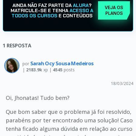
AINDA NÃO FAZ PARTE DA
ALURA
?
VEJA OS
MATRICULE-SE E TENHA
ACESSO A
PLANOS
TODOS OS CURSOS
E CONTEÚDOS
1
RESPOSTA
Sarah Ocy Sousa Medeiros
por
|
2183.9k
xp |
4545
posts
18/03/2024
Oi, Jhonatas! Tudo bem?
Que bom saber que o problema já foi resolvido,
parabéns por ter encontrado uma solução! Caso
tenha ficado alguma dúvida em relação ao curso