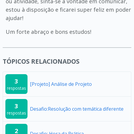
ou atividade, sinta-se à vontade em comunicar,
estou à disposição e ficarei super feliz em poder
ajudar!
Um forte abraço e bons estudos!
TÓPICOS RELACIONADOS
3
[Projeto] Análise de Projeto
respostas
3
Desafio:Resolução com temática diferente
respostas
2
Desafio: Hora da Prática