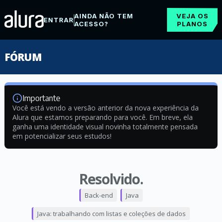
AINDA NÃO TEM
VEJA OS
ENTRAR
ACESSO?
PLANOS
FÓRUM
Importante
Você está vendo a versão anterior da nova experiência da
Alura que estamos preparando para você. Em breve, ela
ganha uma identidade visual novinha totalmente pensada
em potencializar seus estudos!
Resolvido.
Back-end
Java
Java: trabalhando com listas e coleções de dados