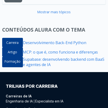
Mostrar mais tópicos
CONTEÚDOS ALURA COM O TEMA
Desenvolvimento Back-End Python
Carreira
MCP: o que é, como funciona e diferenças
Artigo
Supabase: desenvolvendo backend com BaaS
Formação
e agentes de IA
TRILHAS POR CARREIRA
Carreiras de IA
Engenharia de IA
Especialista em IA
|