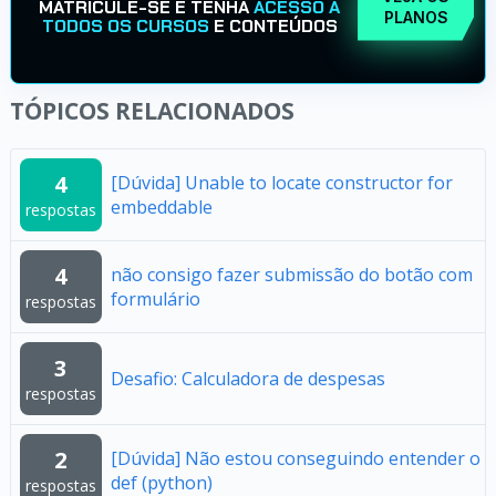
MATRICULE-SE E TENHA
ACESSO A
PLANOS
TODOS OS CURSOS
E CONTEÚDOS
TÓPICOS RELACIONADOS
4
[Dúvida] Unable to locate constructor for
embeddable
respostas
4
não consigo fazer submissão do botão com
formulário
respostas
3
Desafio: Calculadora de despesas
respostas
2
[Dúvida] Não estou conseguindo entender o
def (python)
respostas