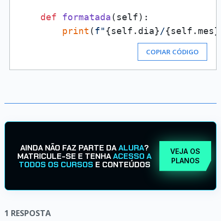
def
formatada
(
self
):

print
(
f"
{self.dia}
/
{self.mes}
COPIAR CÓDIGO
AINDA NÃO FAZ PARTE DA
ALURA
?
VEJA OS
MATRICULE-SE E TENHA
ACESSO A
PLANOS
TODOS OS CURSOS
E CONTEÚDOS
1
RESPOSTA