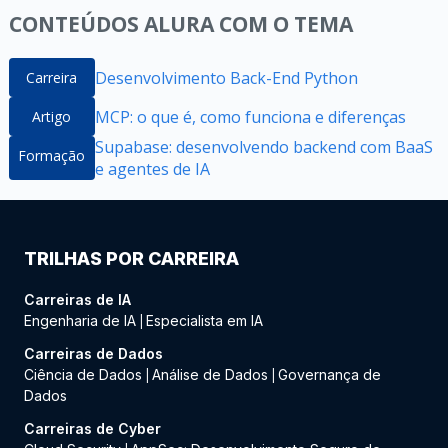
CONTEÚDOS ALURA COM O TEMA
Desenvolvimento Back-End Python
Carreira
MCP: o que é, como funciona e diferenças
Artigo
Supabase: desenvolvendo backend com BaaS
Formação
e agentes de IA
TRILHAS POR CARREIRA
Carreiras de IA
Engenharia de IA
Especialista em IA
|
Carreiras de Dados
Ciência de Dados
Análise de Dados
Governança de
|
|
Dados
Carreiras de Cyber