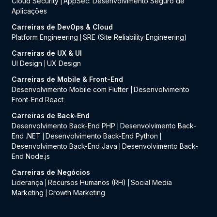
Cloud Security
AppSec: Desenvolvimento Seguro de
|
Aplicações
Carreiras de DevOps & Cloud
Platform Engineering
SRE (Site Reliability Engineering)
|
Carreiras de UX & UI
UI Design
UX Design
|
Carreiras de Mobile & Front-End
Desenvolvimento Mobile com Flutter
Desenvolvimento
|
Front-End React
Carreiras de Back-End
Desenvolvimento Back-End PHP
Desenvolvimento Back-
|
End .NET
Desenvolvimento Back-End Python
|
|
Desenvolvimento Back-End Java
Desenvolvimento Back-
|
End Node.js
Carreiras de Negócios
Liderança
Recursos Humanos (RH)
Social Media
|
|
Marketing
Growth Marketing
|