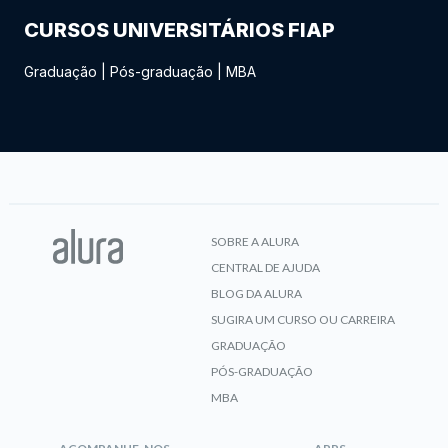
CURSOS UNIVERSITÁRIOS FIAP
Graduação
|
Pós-graduação
|
MBA
SOBRE A ALURA
CENTRAL DE AJUDA
BLOG DA ALURA
SUGIRA UM CURSO OU CARREIRA
GRADUAÇÃO
PÓS-GRADUAÇÃO
MBA