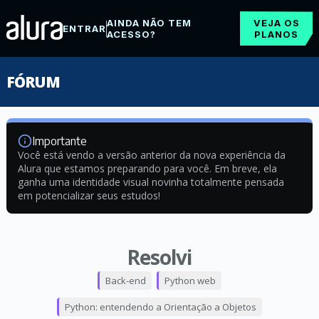
AINDA NÃO TEM
VEJA OS
ENTRAR
ACESSO?
PLANOS
FÓRUM
Importante
Você está vendo a versão anterior da nova experiência da
Alura que estamos preparando para você. Em breve, ela
ganha uma identidade visual novinha totalmente pensada
em potencializar seus estudos!
Resolvi
Back-end
Python web
Python: entendendo a Orientação a Objetos