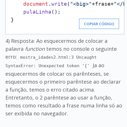
document
.
write
(
"<big>"
+frase+
"</b
pulaLinha
();

}
COPIAR CÓDIGO
4) Resposta: Ao esquecermos de colocar a
palavra
function
temos no console o seguinte
erro:
mostra_idades2.html:3 Uncaught
Ja ao
SyntaxError: Unexpected token '{'
esquecermos de colocar os parênteses, se
esquecermos o primeiro parêntese ao declarar
a função, temos o erro citado acima.
Entretanto, o 2 parêntese ao usar a função,
temos como resultado a frase numa linha só ao
ser exibida no navegador.