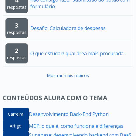
4
formulário
respostas
3
Desafio: Calculadora de despesas
respostas
2
O que estudar/ qual área mais procurada.
respostas
Mostrar mais tópicos
CONTEÚDOS ALURA COM O TEMA
Desenvolvimento Back-End Python
Carreira
MCP: o que é, como funciona e diferenças
Artigo
Supabase: desenvolvendo backend com BaaS