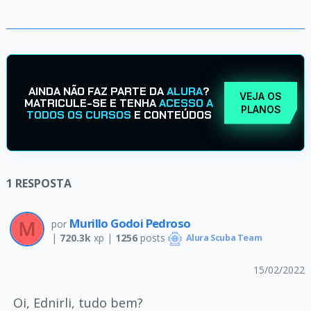
AINDA NÃO FAZ PARTE DA
ALURA
?
VEJA OS
MATRICULE-SE E TENHA
ACESSO A
PLANOS
TODOS OS CURSOS
E CONTEÚDOS
1
RESPOSTA
Murillo Godoi Pedroso
por
|
720.3k
xp |
1256
posts
Alura Scuba Team
15/02/2022
Oi, Ednirli, tudo bem?