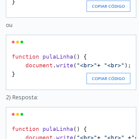
}
COPIAR CÓDIGO
ou
function
pulaLinha
(
) {

document
.
write
(
"<br>"
+ 
"<br>"
);

}
COPIAR CÓDIGO
2) Resposta:
function
pulaLinha
(
) {

document
.
write
(
"<br>"
+ 
"<hr>"
 +
"<