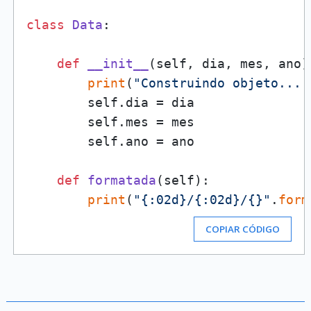
class
Data
:

def
__init__
(
self, dia, mes, ano
)
print
(
"Construindo objeto... 
        self.dia = dia

        self.mes = mes

        self.ano = ano

def
formatada
(
self
):

print
(
"{:02d}/{:02d}/{}"
.
form
COPIAR CÓDIGO