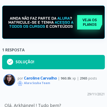
AINDA NÃO FAZ PARTE DA
ALURA
?
VEJA OS
MATRICULE-SE E TENHA
ACESSO A
PLANOS
TODOS OS CURSOS
E CONTEÚDOS
1
RESPOSTA
SOLUÇÃO!
Caroline Carvalho
por
|
960.8k
xp |
2965
posts
Alura Scuba Team
29/11/2021
Olá, Arkhängel ! Tudo bem?