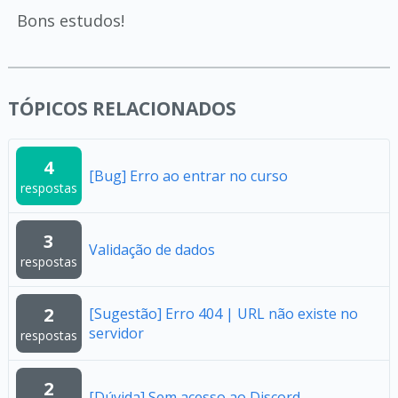
Bons estudos!
TÓPICOS RELACIONADOS
4
[Bug] Erro ao entrar no curso
respostas
3
Validação de dados
respostas
2
[Sugestão] Erro 404 | URL não existe no
servidor
respostas
2
[Dúvida] Sem acesso ao Discord