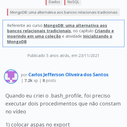
Dados
NoSQL
MongoDB: uma alternativa aos bancos relacionais tradicionais
Referente ao curso
MongoDB: uma alternativa aos
bancos relacionais tradicionais
, no capítulo
Criando e
inserindo em uma coleção
e atividade
Inicializando o
MongoDB
Publicado 5 anos atrás
, em 23/11/2021
Carlos Jefferson Oliveira dos Santos
por
|
7.2k
xp |
8
posts
Quando eu criei o .bash_profile, foi preciso
executar dois procedimentos que não constam
no vídeo
1) colocar aspas no export