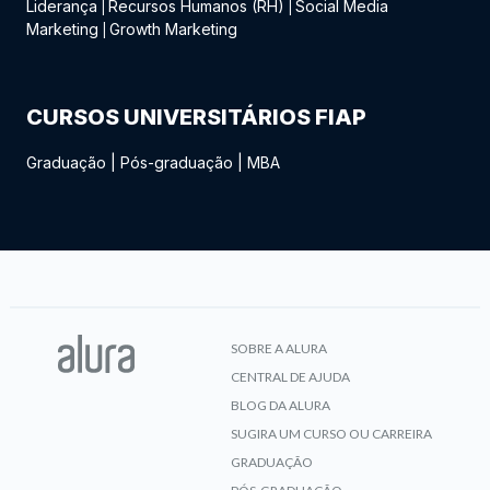
Liderança
Recursos Humanos (RH)
Social Media
|
|
Marketing
Growth Marketing
|
CURSOS UNIVERSITÁRIOS FIAP
Graduação
|
Pós-graduação
|
MBA
SOBRE A ALURA
CENTRAL DE AJUDA
BLOG DA ALURA
SUGIRA UM CURSO OU CARREIRA
GRADUAÇÃO