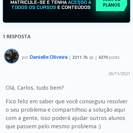
MATRICULE-SE E TENHA
ACESSO A
PLANOS
TODOS OS CURSOS
E CONTEÚDOS
1
RESPOSTA
Danielle Oliveira
por
|
2211.7k
xp |
4270
posts
26/11/2021
Olá, Carlos, tudo bem?
Fico feliz em saber que você conseguiu resolver
o seu problema e compartilhou a solução aqui
com a gente, isso poderá ajudar outros alunos
que passem pelo mesmo problema :)