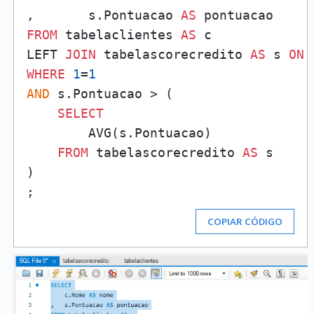
,	s.Pontuacao 
AS
FROM
 tabelaclientes 
AS
 c

LEFT 
JOIN
 tabelascorecredito 
AS
 s 
ON
WHERE
1
=
1
AND
 s.Pontuacao > (

SELECT
        AVG(s.Pontuacao)

FROM
 tabelascorecredito 
AS
 s

)

COPIAR CÓDIGO