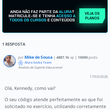
AINDA NÃO FAZ PARTE DA
ALURA
?
VEJA OS
MATRICULE-SE E TENHA
ACESSO A
PLANOS
TODOS OS CURSOS
E CONTEÚDOS
1
RESPOSTA
Mike de Sousa
por
|
4887.1k
xp |
10090
posts
Alura Scuba Team
Analista de Suporte Educacional
17/03/2026
Olá, Kennedy, como vai?
O seu código atende perfeitamente ao que foi
solicitado no exercício, utilizando corretamente