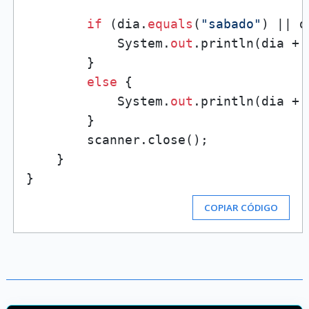
if
 (dia.
equals
(
"sabado"
) || d
            System.
out
.println(dia + 
        }

else
 {

            System.
out
.println(dia + 
        }

        scanner.close();

    }

COPIAR CÓDIGO