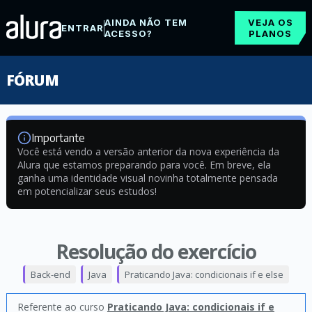
AINDA NÃO TEM
VEJA OS
ENTRAR
ACESSO?
PLANOS
FÓRUM
Importante
Você está vendo a versão anterior da nova experiência da
Alura que estamos preparando para você. Em breve, ela
ganha uma identidade visual novinha totalmente pensada
em potencializar seus estudos!
Resolução do exercício
Back-end
Java
Praticando Java: condicionais if e else
Referente ao curso
Praticando Java: condicionais if e