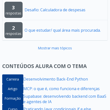
3
Desafio: Calculadora de despesas
respostas
2
O que estudar/ qual área mais procurada.
respostas
Mostrar mais tópicos
CONTEÚDOS ALURA COM O TEMA
Desenvolvimento Back-End Python
Carreira
MCP: o que é, como funciona e diferenças
Artigo
Supabase: desenvolvendo backend com BaaS
Formação
e agentes de IA
Praticando Java: condicionais if e else
Curso