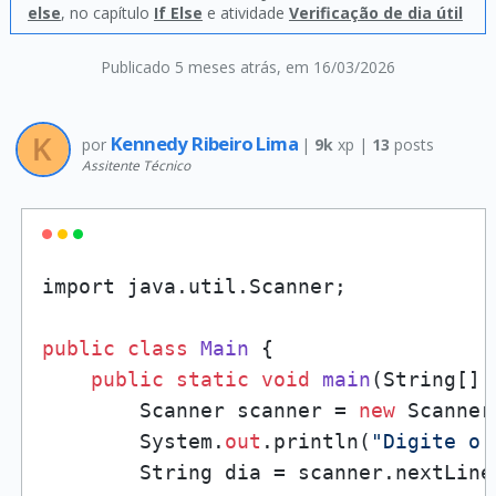
else
, no capítulo
If Else
e atividade
Verificação de dia útil
Publicado 5 meses atrás
, em 16/03/2026
Kennedy Ribeiro Lima
por
|
9k
xp |
13
posts
Assitente Técnico
import java.util.Scanner;

public
class
Main
 {

public
static
void
main
(
String[] 
        Scanner scanner = 
new
 Scanner
        System.
out
.println(
"Digite o 
        String dia = scanner.nextLine(