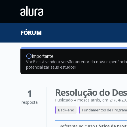
FÓRUM
Importante
Você está vendo a versão anterior da nova experiênci
potencializar seus estudos!
Resolução do Des
1
Publicado 4 meses atrás
, em 21/04/20
resposta
Back-end
Fundamentos de Progra
Referente ao curso
Lógica de prog