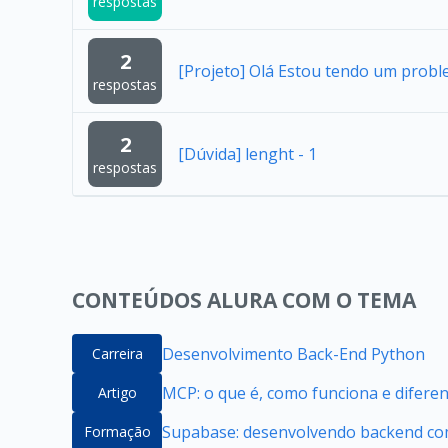
respostas
2
[Projeto] Olá Estou tendo um probl
respostas
2
[Dúvida] lenght - 1
respostas
CONTEÚDOS ALURA COM O TEMA
Desenvolvimento Back-End Python
Carreira
MCP: o que é, como funciona e difere
Artigo
Supabase: desenvolvendo backend com
Formação