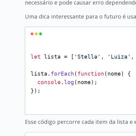
necessário e pode causar erro dependendo 
Uma dica interessante para o futuro é u
let
 lista = [
'Stella'
, 
'Luiza'
,
lista.
forEach
(
function
(
nome
) {

console
.
log
(nome);

Esse código percorre cada item da lista e