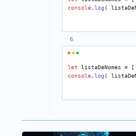
console
.
log
( listaDe
let
 listaDeNomes = [
console
.
log
( listaDe