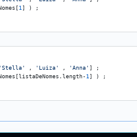
Nomes[
1
'Stella'
 , 
'Luiza'
 , 
'Anna'
Nomes[listaDeNomes.
length
-
1