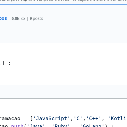
mpos
|
6.8k
xp |
9
posts
ramacao = [
'JavaScript'
,
'C'
,
'C++'
, 
'Kotli
cao.
push
(
'Java'
, 
'Ruby'
 , 
'GoLang'