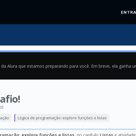
ENTR
a da Alura que estamos preparando para você. Em breve, ela ganha 
afio!
26
mação
Lógica de programação: explore funções e listas
ramação: explore funções e listas
, no capítulo
Listas
e atividad