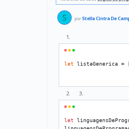
Stella Cintra De Ca
por
let
let
 linguagensDeProg
linguagensDePrograma