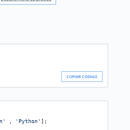
COPIAR CÓDIGO
n'
 , 
'Python'
];
