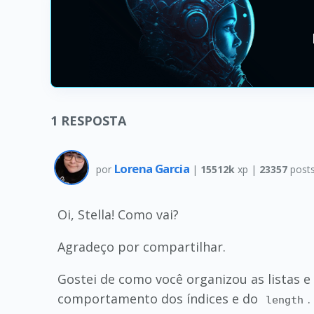
1
RESPOSTA
Lorena Garcia
por
|
15512k
xp |
23357
post
Oi, Stella! Como vai?
Agradeço por compartilhar.
Gostei de como você organizou as listas 
comportamento dos índices e do
length