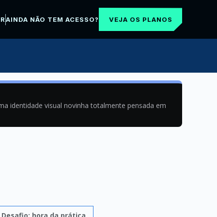
VEJA OS PLANOS
AR
AINDA NÃO TEM ACESSO?
uma identidade visual novinha totalmente pensada em
e
Desafio: hora da prática