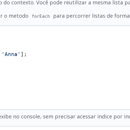
do contexto. Você pode reutilizar a mesma lista pa
sar o metodo
para percorrer listas de forma
forEach
 
'Anna'
];

 exibe no console, sem precisar acessar indice por 