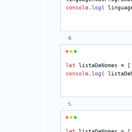
console
.
log
let
 listaDeNomes = [
console
.
log
( listaDe
let
 listaDeNomes = [