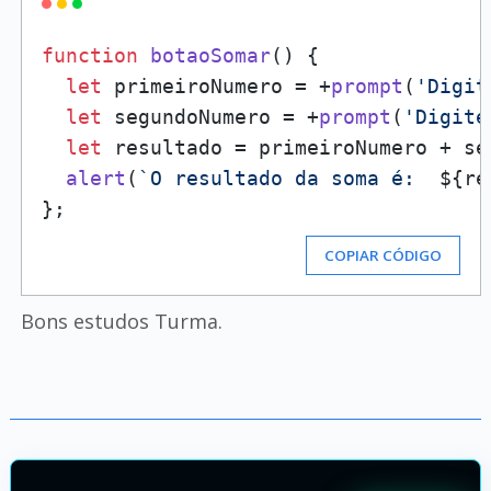
function
botaoSomar
(
) {

let
 primeiroNumero = +
prompt
(
'Digit
let
 segundoNumero = +
prompt
(
'Digite
let
 resultado = primeiroNumero + seg
alert
(
`O resultado da soma é:  
${re
COPIAR CÓDIGO
Bons estudos Turma.