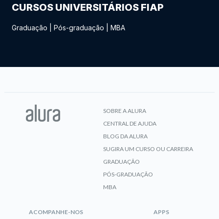
CURSOS UNIVERSITÁRIOS FIAP
Graduação
|
Pós-graduação
|
MBA
SOBRE A ALURA
CENTRAL DE AJUDA
BLOG DA ALURA
SUGIRA UM CURSO OU CARREIRA
GRADUAÇÃO
PÓS-GRADUAÇÃO
MBA
ACOMPANHE-NOS
APPS