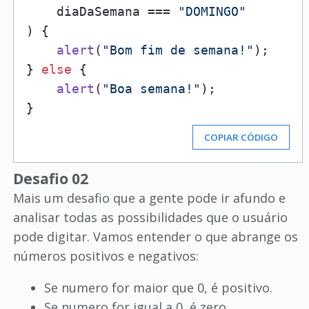
    diaDaSemana === 
"DOMINGO"
) {

alert
(
"Bom fim de semana!"
);

} 
else
 {

alert
(
"Boa semana!"
);

COPIAR CÓDIGO
Desafio 02
Mais um desafio que a gente pode ir afundo e
analisar todas as possibilidades que o usuário
pode digitar. Vamos entender o que abrange os
números positivos e negativos:
Se numero for maior que 0, é positivo.
Se numero for igual a 0, é zero.