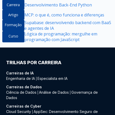
Desenvolvimento Back-End Python
Carreira
MCP: o que é, como funciona e diferenças
Artigo
Supabase: desenvolvendo backend com BaaS
Formação
e agentes de IA
Lógica de programação: mergulhe em
Curso
programação com JavaScript
TRILHAS POR CARREIRA
Carreiras de IA
Engenharia de IA
Especialista em IA
|
Carreiras de Dados
Ciência de Dados
Análise de Dados
Governança de
|
|
Dados
Carreiras de Cyber
Cloud Security
AppSec: Desenvolvimento Seguro de
|