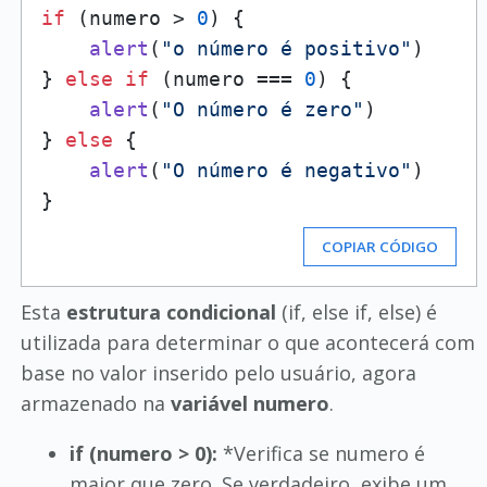
if
 (numero > 
0
) {

alert
(
"o número é positivo"
)

} 
else
if
 (numero === 
0
) {

alert
(
"O número é zero"
)

} 
else
 {

alert
(
"O número é negativo"
)

COPIAR CÓDIGO
Esta
estrutura condicional
(if, else if, else) é
utilizada para determinar o que acontecerá com
base no valor inserido pelo usuário, agora
armazenado na
variável numero
.
if (numero > 0):
*Verifica se numero é
maior que zero. Se verdadeiro, exibe um