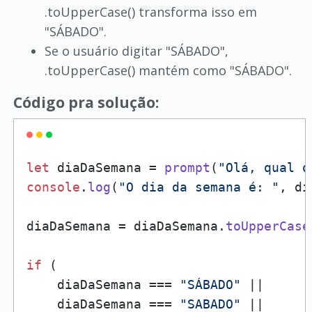
.toUpperCase() transforma isso em
"SÁBADO".
Se o usuário digitar "SÁBADO",
.toUpperCase() mantém como "SÁBADO".
Código pra solução:
let
 diaDaSemana = 
prompt
(
"Olá, qual o
console
.
log
(
"O dia da semana é: "
, di
diaDaSemana = diaDaSemana.
toUpperCase
if
 (

    diaDaSemana === 
"SÁBADO"
 ||

    diaDaSemana === 
"SABADO"
 ||
