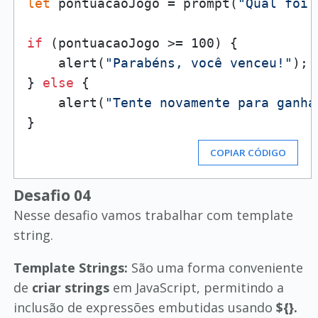
let
 pontuacaoJogo = prompt(
"Qual foi 
if
 (pontuacaoJogo >= 100) {

    alert(
"Parabéns, você venceu!"
);

} 
else
 {

    alert(
"Tente novamente para ganha
COPIAR CÓDIGO
Desafio 04
Nesse desafio vamos trabalhar com template
string.
Template Strings:
São uma forma conveniente
de
criar strings
em JavaScript, permitindo a
inclusão de expressões embutidas usando
${}.