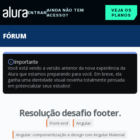
AINDA NÃO TEM
VEJA OS
ENTRAR
ACESSO?
PLANOS
FÓRUM
Importante
Você está vendo a versão anterior da nova experiência da
Alura que estamos preparando para você. Em breve, ela
ganha uma identidade visual novinha totalmente pensada
em potencializar seus estudos!
Resolução desafio footer.
Front-end
Angular
Angular: componentização e design com Angular Material