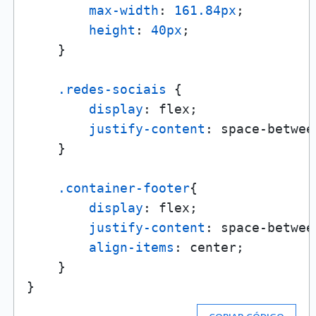
max-width
: 
161.84px
;

height
: 
40px
;

    }

.redes-sociais
 {

display
: flex;

justify-content
: space-between
    }

.container-footer
{

display
: flex;

justify-content
: space-between
align-items
: center;

    }
