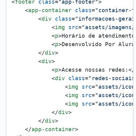
<
footer
class
=
"app-footer"
>
<
app-container
class
=
"container-f
<
div
class
=
"informacoes-gerai
<
img
src
=
"assets/imagens/
<
p
>
Horário de atendimento
<
p
>
Desenvolvido Por Alura
</
div
>
<
div
>
<
p
>
Acesse nossas redes:
</
<
div
class
=
"redes-sociais
<
img
src
=
"assets/icon
<
img
src
=
"assets/icon
<
img
src
=
"assets/icon
</
div
>
</
div
>
</
app-container
>