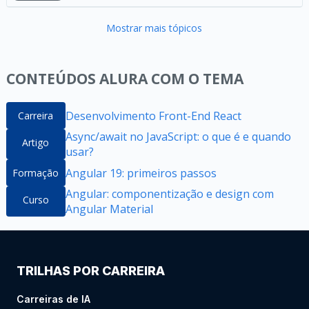
Mostrar mais tópicos
CONTEÚDOS ALURA COM O TEMA
Desenvolvimento Front-End React
Carreira
Async/await no JavaScript: o que é e quando
Artigo
usar?
Angular 19: primeiros passos
Formação
Angular: componentização e design com
Curso
Angular Material
TRILHAS POR CARREIRA
Carreiras de IA