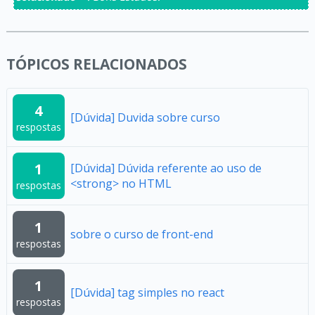
TÓPICOS RELACIONADOS
4
[Dúvida] Duvida sobre curso
respostas
1
[Dúvida] Dúvida referente ao uso de
<strong> no HTML
respostas
1
sobre o curso de front-end
respostas
1
[Dúvida] tag simples no react
respostas