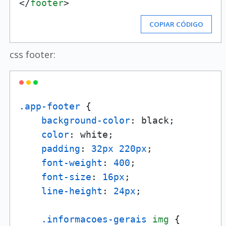
</
footer
>
COPIAR CÓDIGO
css footer:
.app-footer
 {

background-color
: black;

color
: white;

padding
: 
32px
220px
;

font-weight
: 
400
;

font-size
: 
16px
;

line-height
: 
24px
;

.informacoes-gerais
img
 {
