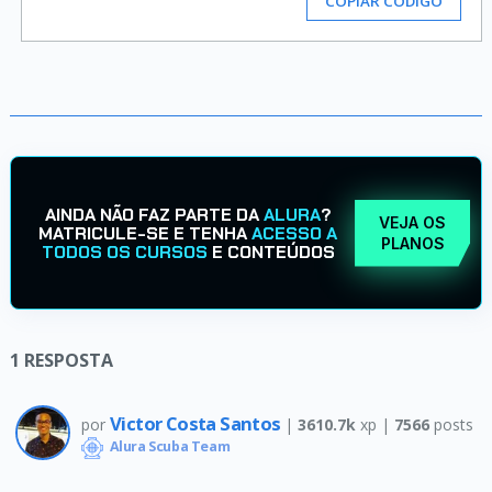
COPIAR CÓDIGO
AINDA NÃO FAZ PARTE DA
ALURA
?
VEJA OS
MATRICULE-SE E TENHA
ACESSO A
PLANOS
TODOS OS CURSOS
E CONTEÚDOS
1
RESPOSTA
Victor Costa Santos
por
|
3610.7k
xp |
7566
posts
Alura Scuba Team