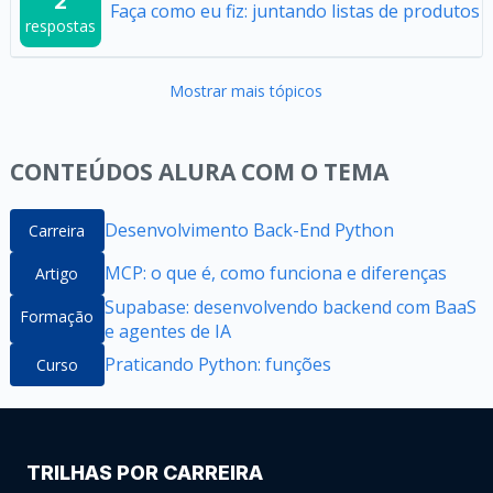
2
Faça como eu fiz: juntando listas de produtos
respostas
Mostrar mais tópicos
CONTEÚDOS ALURA COM O TEMA
Desenvolvimento Back-End Python
Carreira
MCP: o que é, como funciona e diferenças
Artigo
Supabase: desenvolvendo backend com BaaS
Formação
e agentes de IA
Praticando Python: funções
Curso
TRILHAS POR CARREIRA