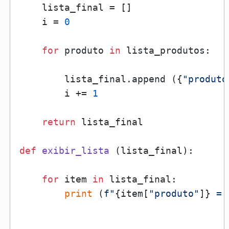
    lista_final = []

    i = 
0
for
 produto 
in
 lista_produtos:

        lista_final.append ({
"produto
        i += 
1
return
 lista_final

def
exibir_lista
 (lista_final):

for
 item 
in
 lista_final: 

print
 (
f"
{item[
"produto"
]}
 = 