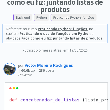
como eu fiz: juntando listas de
produtos
Back-end
Python
Praticando Python: funções
Referente ao curso
Praticando Python: funções
, no
capítulo
Praticando o uso de funções em Python
e
atividade
Faça como eu fiz: juntando listas de produtos
Publicado 5 meses atrás
, em 19/03/2026
Victor Moreira Rodrigues
por
|
60.6k
xp |
236
posts
Estudante
def
concatenador_de_listas
 (lista_pro