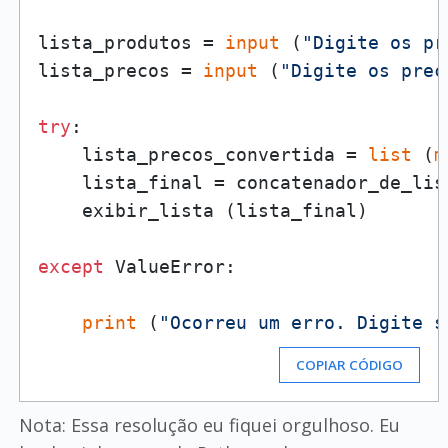
lista_produtos = 
input
 (
"Digite os pr
lista_precos = 
input
 (
"Digite os preç
try
:

    lista_precos_convertida = 
list
 (
m
    lista_final = concatenador_de_lis
    exibir_lista (lista_final)

except
 ValueError:

print
 (
"Ocorreu um erro. Digite s
COPIAR CÓDIGO
Nota: Essa resolução eu fiquei orgulhoso. Eu