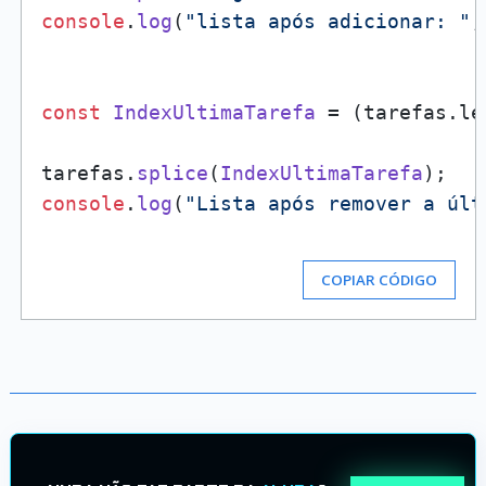
console
.
log
(
"lista após adicionar: "
,
const
IndexUltimaTarefa
 = (tarefas.
le
tarefas.
splice
(
IndexUltimaTarefa
console
.
log
(
"Lista após remover a últ
COPIAR CÓDIGO