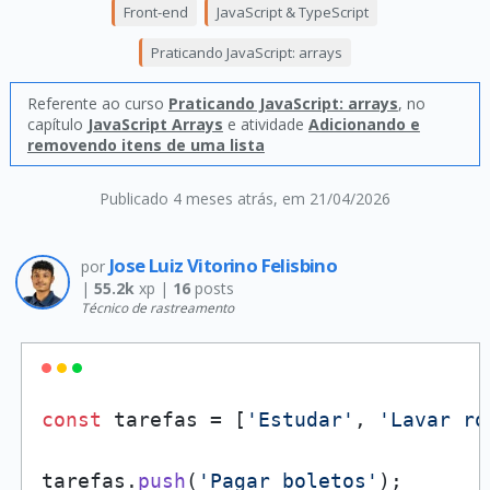
Front-end
JavaScript & TypeScript
Praticando JavaScript: arrays
Referente ao curso
Praticando JavaScript: arrays
, no
capítulo
JavaScript Arrays
e atividade
Adicionando e
removendo itens de uma lista
Publicado 4 meses atrás
, em 21/04/2026
Jose Luiz Vitorino Felisbino
por
|
55.2k
xp |
16
posts
Técnico de rastreamento
const
 tarefas = [
'Estudar'
, 
'Lavar ro
tarefas.
push
(
'Pagar boletos'