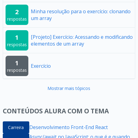
2
Minha resolução para o exercício: clonando
um array
respostas
1
[Projeto] Exercício: Acessando e modificando
elementos de um array
respostas
1
Exercício
respostas
Mostrar mais tópicos
CONTEÚDOS ALURA COM O TEMA
Desenvolvimento Front-End React
Carreira
Async/await no JavaScript: o que é e quando