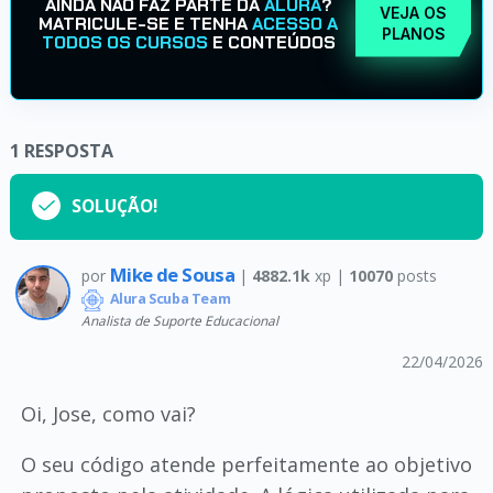
AINDA NÃO FAZ PARTE DA
ALURA
?
VEJA OS
MATRICULE-SE E TENHA
ACESSO A
PLANOS
TODOS OS CURSOS
E CONTEÚDOS
1
RESPOSTA
SOLUÇÃO!
Mike de Sousa
por
|
4882.1k
xp |
10070
posts
Alura Scuba Team
Analista de Suporte Educacional
22/04/2026
Oi, Jose, como vai?
O seu código atende perfeitamente ao objetivo