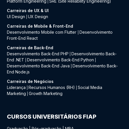
Platform Engineering
SRE (Site Reliability Engineering)
|
Carreiras de UX & UI
UI Design
UX Design
|
Carreiras de Mobile & Front-End
Desenvolvimento Mobile com Flutter
Desenvolvimento
|
Front-End React
Carreiras de Back-End
Desenvolvimento Back-End PHP
Desenvolvimento Back-
|
End .NET
Desenvolvimento Back-End Python
|
|
Desenvolvimento Back-End Java
Desenvolvimento Back-
|
End Node.js
Carreiras de Negócios
Liderança
Recursos Humanos (RH)
Social Media
|
|
Marketing
Growth Marketing
|
CURSOS UNIVERSITÁRIOS FIAP
Graduação
|
Pós-graduação
|
MBA